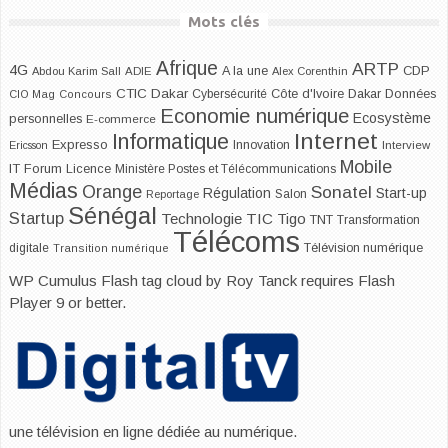
Mots clés
Afrique
ARTP
4G
CDP
A la une
Abdou Karim Sall
ADIE
Alex Corenthin
CTIC Dakar
Dakar
Cybersécurité
Côte d'Ivoire
Données
CIO Mag
Concours
Economie numérique
Ecosystème
personnelles
E-commerce
Internet
Informatique
Expresso
Innovation
Ericsson
Interview
Mobile
IT Forum
Licence
Ministère Postes et Télécommunications
Médias
Orange
Sonatel
Start-up
Régulation
Salon
Reportage
Sénégal
Startup
Technologie
TIC
Tigo
TNT
Transformation
Télécoms
digitale
Télévision numérique
Transition numérique
WP Cumulus Flash tag cloud by
Roy Tanck
requires
Flash
Player
9 or better.
une télévision en ligne dédiée au numérique.