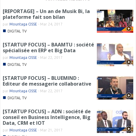
[REPORTAGE] – Un an de Musik Bi, la
plateforme fait son bilan
par
Mountaga CISSE
-
Mar 24, 2017
■
DIGITAL TV
[STARTUP FOCUS] – BAAMTU : société
spécialisée en ERP et Big Data
par
Mountaga CISSE
-
Mar 22, 2017
■
DIGITAL TV
[STARTUP FOCUS] – BLUEMIND :
Editeur de messagerie collaborative
par
Mountaga CISSE
-
Mar 22, 2017
■
DIGITAL TV
[STARTUP FOCUS] – ADN : société de
conseil en Business Intelligence, Big
Data, CRM et IOT
par
Mountaga CISSE
-
Mar 21, 2017