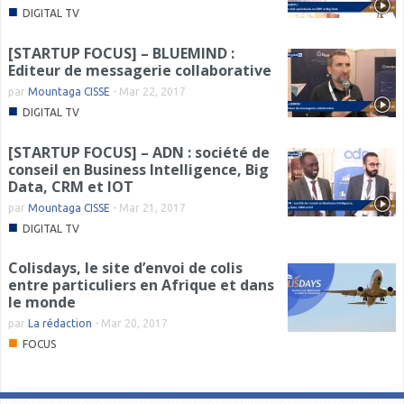
■
DIGITAL TV
[STARTUP FOCUS] – BLUEMIND :
Editeur de messagerie collaborative
par
Mountaga CISSE
-
Mar 22, 2017
■
DIGITAL TV
[STARTUP FOCUS] – ADN : société de
conseil en Business Intelligence, Big
Data, CRM et IOT
par
Mountaga CISSE
-
Mar 21, 2017
■
DIGITAL TV
Colisdays, le site d’envoi de colis
entre particuliers en Afrique et dans
le monde
par
La rédaction
-
Mar 20, 2017
■
FOCUS