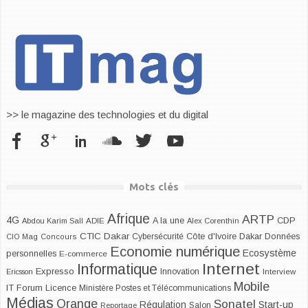
>> le magazine des technologies et du digital
Mots clés
Afrique
ARTP
4G
CDP
A la une
Abdou Karim Sall
ADIE
Alex Corenthin
CTIC Dakar
Dakar
Cybersécurité
Côte d'Ivoire
Données
CIO Mag
Concours
Economie numérique
Ecosystème
personnelles
E-commerce
Internet
Informatique
Expresso
Innovation
Ericsson
Interview
Mobile
IT Forum
Licence
Ministère Postes et Télécommunications
Médias
Orange
Sonatel
Start-up
Régulation
Salon
Reportage