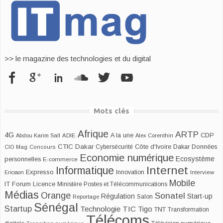
>> le magazine des technologies et du digital
Mots clés
Afrique
ARTP
4G
CDP
A la une
Abdou Karim Sall
ADIE
Alex Corenthin
CTIC Dakar
Dakar
Cybersécurité
Côte d'Ivoire
Données
CIO Mag
Concours
Economie numérique
Ecosystème
personnelles
E-commerce
Internet
Informatique
Expresso
Innovation
Ericsson
Interview
Mobile
IT Forum
Licence
Ministère Postes et Télécommunications
Médias
Orange
Sonatel
Start-up
Régulation
Salon
Reportage
Sénégal
Startup
Technologie
TIC
Tigo
TNT
Transformation
Télécoms