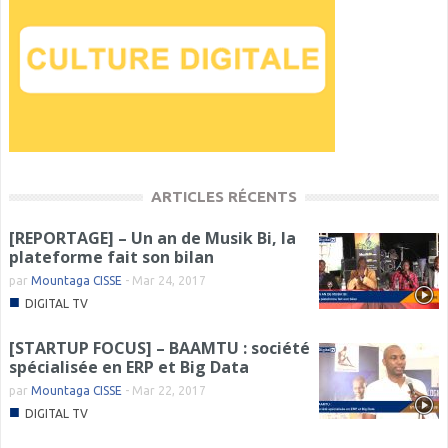
ARTICLES RÉCENTS
[REPORTAGE] – Un an de Musik Bi, la
plateforme fait son bilan
par
Mountaga CISSE
-
Mar 24, 2017
■
DIGITAL TV
[STARTUP FOCUS] – BAAMTU : société
spécialisée en ERP et Big Data
par
Mountaga CISSE
-
Mar 22, 2017
■
DIGITAL TV