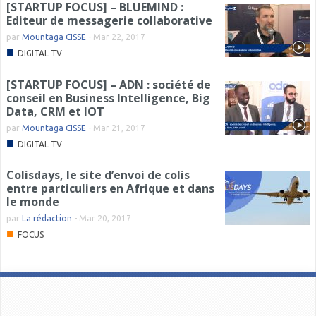
[STARTUP FOCUS] – BLUEMIND :
Editeur de messagerie collaborative
par
Mountaga CISSE
-
Mar 22, 2017
■
DIGITAL TV
[STARTUP FOCUS] – ADN : société de
conseil en Business Intelligence, Big
Data, CRM et IOT
par
Mountaga CISSE
-
Mar 21, 2017
■
DIGITAL TV
Colisdays, le site d’envoi de colis
entre particuliers en Afrique et dans
le monde
par
La rédaction
-
Mar 20, 2017
■
FOCUS