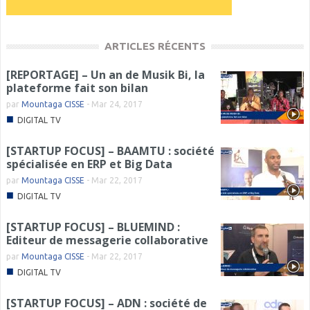
ARTICLES RÉCENTS
[REPORTAGE] – Un an de Musik Bi, la
plateforme fait son bilan
par
Mountaga CISSE
-
Mar 24, 2017
■
DIGITAL TV
[STARTUP FOCUS] – BAAMTU : société
spécialisée en ERP et Big Data
par
Mountaga CISSE
-
Mar 22, 2017
■
DIGITAL TV
[STARTUP FOCUS] – BLUEMIND :
Editeur de messagerie collaborative
par
Mountaga CISSE
-
Mar 22, 2017
■
DIGITAL TV
[STARTUP FOCUS] – ADN : société de