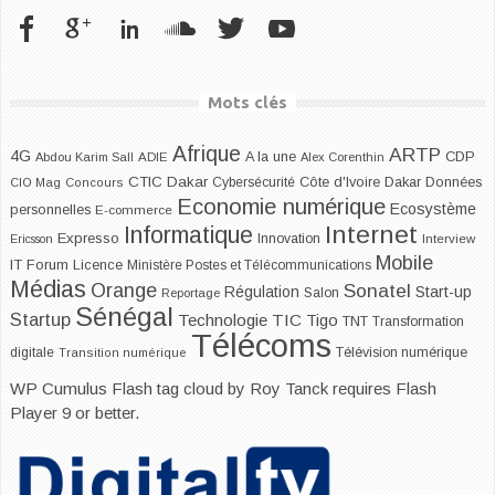
Mots clés
Afrique
ARTP
4G
CDP
A la une
Abdou Karim Sall
ADIE
Alex Corenthin
CTIC Dakar
Dakar
Cybersécurité
Côte d'Ivoire
Données
CIO Mag
Concours
Economie numérique
Ecosystème
personnelles
E-commerce
Internet
Informatique
Expresso
Innovation
Ericsson
Interview
Mobile
IT Forum
Licence
Ministère Postes et Télécommunications
Médias
Orange
Sonatel
Start-up
Régulation
Salon
Reportage
Sénégal
Startup
Technologie
TIC
Tigo
TNT
Transformation
Télécoms
digitale
Télévision numérique
Transition numérique
WP Cumulus Flash tag cloud by
Roy Tanck
requires
Flash
Player
9 or better.