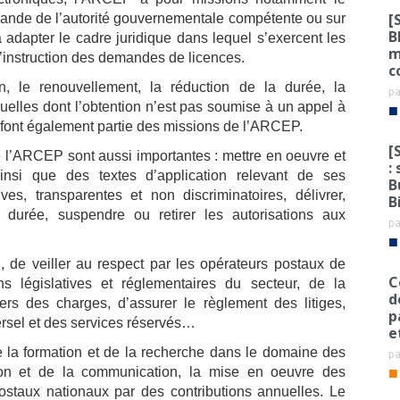
[
demande de l’autorité gouvernementale compétente ou sur
B
 à adapter le cadre juridique dans lequel s’exercent les
m
l’instruction des demandes de licences.
c
ion, le renouvellement, la réduction de la durée, la
p
duelles dont l’obtention n’est pas soumise à un appel à
■
 font également partie des missions de l’ARCEP.
[
e l’ARCEP sont aussi importantes : mettre en oeuvre et
:
ainsi que des textes d’application relevant de ses
B
s, transparentes et non discriminatoires, délivrer,
B
la durée, suspendre ou retirer les autorisations aux
p
■
on, de veiller au respect par les opérateurs postaux de
C
ons législatives et réglementaires du secteur, de la
d
ers des charges, d’assurer le règlement des litiges,
p
versel et des services réservés…
e
 la formation et de la recherche dans le domaine des
p
■
tion et de la communication, la mise en oeuvre des
postaux nationaux par des contributions annuelles. Le