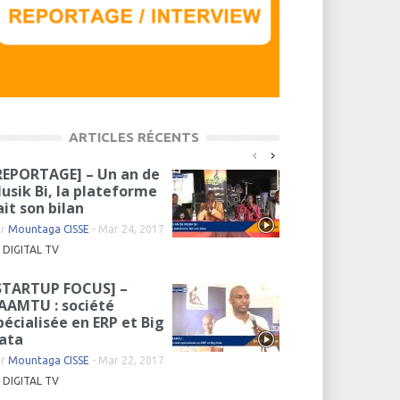
ARTICLES RÉCENTS
REPORTAGE] – Un an de
usik Bi, la plateforme
ait son bilan
ar
Mountaga CISSE
-
Mar 24, 2017
DIGITAL TV
STARTUP FOCUS] –
AAMTU : société
pécialisée en ERP et Big
ata
ar
Mountaga CISSE
-
Mar 22, 2017
DIGITAL TV