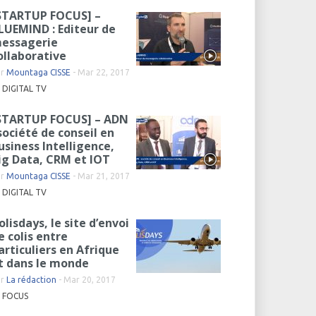
STARTUP FOCUS] –
LUEMIND : Editeur de
essagerie
ollaborative
ar
Mountaga CISSE
-
Mar 22, 2017
DIGITAL TV
STARTUP FOCUS] – ADN
 société de conseil en
usiness Intelligence,
ig Data, CRM et IOT
ar
Mountaga CISSE
-
Mar 21, 2017
DIGITAL TV
olisdays, le site d’envoi
e colis entre
articuliers en Afrique
t dans le monde
ar
La rédaction
-
Mar 20, 2017
FOCUS