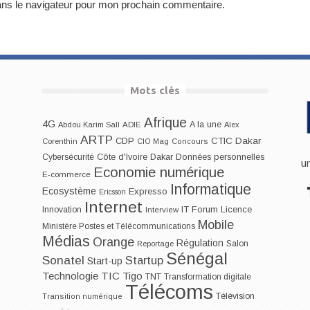
ans le navigateur pour mon prochain commentaire.
Mots clés
Afrique
4G
A la une
Abdou Karim Sall
ADIE
Alex
ARTP
CDP
CTIC Dakar
Corenthin
CIO Mag
Concours
Dakar
Cybersécurité
Côte d'Ivoire
Données personnelles
u
Economie numérique
E-commerce
Informatique
Ecosystème
Expresso
Ericsson
Internet
IT Forum
Innovation
Licence
Interview
Mobile
Ministère Postes et Télécommunications
Médias
Orange
Régulation
Salon
Reportage
Sénégal
Sonatel
Startup
Start-up
Technologie
TIC
Tigo
TNT
Transformation digitale
Télécoms
Télévision
Transition numérique