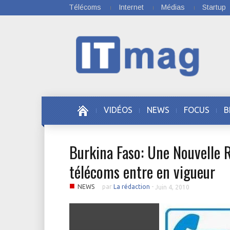
Télécoms
Internet
Médias
Startup
VIDÉOS
NEWS
FOCUS
B
Burkina Faso: Une Nouvelle 
télécoms entre en vigueur
■
NEWS
par
La rédaction
-
Juin 4, 2010