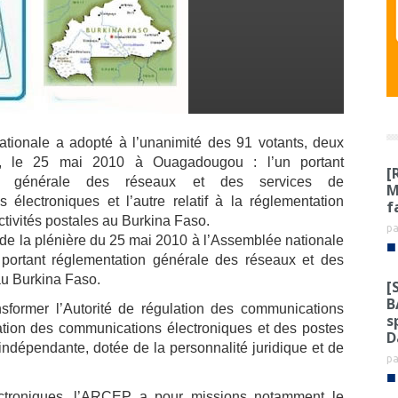
tionale a adopté à l’unanimité des 91 votants, deux
oi, le 25 mai 2010 à Ouagadougou : l’un portant
[
ion générale des réseaux et des services de
M
 électroniques et l’autre relatif
à la réglementation
f
tivités postales au Burkina Faso.
p
 de la plénière du 25 mai 2010 à l’Assemblée nationale
■
i portant réglementation générale des réseaux et des
au Burkina Faso.
[
B
ransformer l’Autorité de régulation des communications
s
ation des communications électroniques et des postes
D
 indépendante, dotée de la personnalité juridique et de
p
■
ctroniques, l’ARCEP a pour missions notamment le