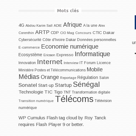
Mots clés
Afrique
4G
A la une
Abdou Karim Sall
ADIE
Alex
ARTP
CDP
CTIC Dakar
Corenthin
CIO Mag
Concours
Dakar
Cybersécurité
Côte d'Ivoire
Données personnelles
u
Economie numérique
E-commerce
Informatique
Ecosystème
Expresso
Ericsson
Internet
IT Forum
Innovation
Licence
Interview
Mobile
Ministère Postes et Télécommunications
Médias
Orange
Régulation
Salon
Reportage
Sénégal
Sonatel
Startup
Start-up
Technologie
TIC
Tigo
TNT
Transformation digitale
Télécoms
Télévision
Transition numérique
numérique
WP Cumulus Flash tag cloud by
Roy Tanck
requires
Flash Player
9 or better.