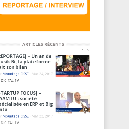
ARTICLES RÉCENTS
REPORTAGE] – Un an de
usik Bi, la plateforme
ait son bilan
ar
Mountaga CISSE
-
Mar 24, 2017
DIGITAL TV
STARTUP FOCUS] –
AAMTU : société
pécialisée en ERP et Big
ata
ar
Mountaga CISSE
-
Mar 22, 2017
DIGITAL TV