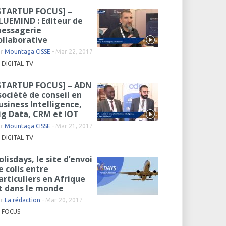
STARTUP FOCUS] –
LUEMIND : Editeur de
essagerie
ollaborative
ar
Mountaga CISSE
-
Mar 22, 2017
DIGITAL TV
STARTUP FOCUS] – ADN
 société de conseil en
usiness Intelligence,
ig Data, CRM et IOT
ar
Mountaga CISSE
-
Mar 21, 2017
DIGITAL TV
olisdays, le site d’envoi
e colis entre
articuliers en Afrique
t dans le monde
ar
La rédaction
-
Mar 20, 2017
FOCUS