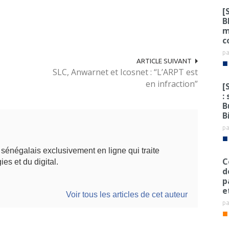
[
B
m
c
p
ARTICLE SUIVANT
■
SLC, Anwarnet et Icosnet : “L’ARPT est
en infraction”
[
:
B
B
p
■
énégalais exclusivement en ligne qui traite
C
ies et du digital.
d
p
e
Voir tous les articles de cet auteur
p
■