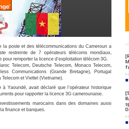
de la poste et des télécommunications du Cameroun a
iste restreinte de 7 opérateurs télécoms mondiaux,
[
ice pour remporter la licence d’exploitation télécom 3G.
M
: Maroc Telecom, Deutsche Telecom, Monaco Telecom,
f
less Communications (Grande Bretagne), Portugal
p
 Telecom et Viettel (Vietname).
■
 Yaoundé, avait déclaré que l’opérateur historique
[
urrents pour rapporter la licence 3G camerounaise.
B
s
s investissements marocains dans des domaines aussi
D
u la finance et banques.
p
■