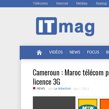
Télécoms
Internet
Médias
Startup
VIDÉOS
NEWS
FOCUS
B
Cameroun : Maroc télécom par
licence 3G
■
NEWS
par
La rédaction
-
Sep 1, 2012