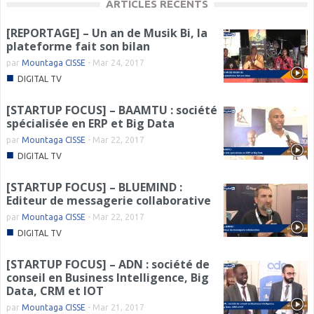
ARTICLES RÉCENTS
[REPORTAGE] – Un an de Musik Bi, la
plateforme fait son bilan
par
Mountaga CISSE
-
Mar 24, 2017
■
DIGITAL TV
[STARTUP FOCUS] – BAAMTU : société
spécialisée en ERP et Big Data
par
Mountaga CISSE
-
Mar 22, 2017
■
DIGITAL TV
[STARTUP FOCUS] – BLUEMIND :
Editeur de messagerie collaborative
par
Mountaga CISSE
-
Mar 22, 2017
■
DIGITAL TV
[STARTUP FOCUS] – ADN : société de
conseil en Business Intelligence, Big
Data, CRM et IOT
par
Mountaga CISSE
-
Mar 21, 2017