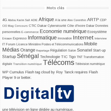
Mots clés
Afrique
ARTP
4G
CDP
A la une
Abdou Karim Sall
ADIE
Alex Corenthin
CTIC Dakar
Dakar
Cybersécurité
Côte d'Ivoire
Données
CIO Mag
Concours
Economie numérique
Ecosystème
personnelles
E-commerce
Internet
Informatique
Expresso
Innovation
Ericsson
Interview
Mobile
IT Forum
Licence
Ministère Postes et Télécommunications
Médias
Orange
Sonatel
Start-up
Régulation
Salon
Reportage
Sénégal
Startup
Technologie
TIC
Tigo
TNT
Transformation
Télécoms
digitale
Télévision numérique
Transition numérique
WP Cumulus Flash tag cloud by
Roy Tanck
requires
Flash
Player
9 or better.
une télévision en ligne dédiée au numérique.