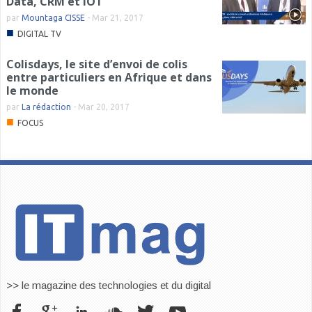
Data, CRM et IOT
par
Mountaga CISSE
-
Mar 21, 2017
■
DIGITAL TV
Colisdays, le site d’envoi de colis
entre particuliers en Afrique et dans
le monde
par
La rédaction
-
Mar 20, 2017
■
FOCUS
>> le magazine des technologies et du digital