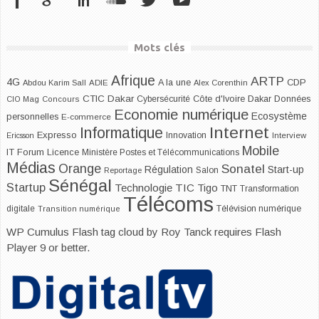
Mots clés
Afrique
ARTP
4G
CDP
A la une
Abdou Karim Sall
ADIE
Alex Corenthin
CTIC Dakar
Dakar
Cybersécurité
Côte d'Ivoire
Données
CIO Mag
Concours
Economie numérique
Ecosystème
personnelles
E-commerce
Internet
Informatique
Expresso
Innovation
Ericsson
Interview
Mobile
IT Forum
Licence
Ministère Postes et Télécommunications
Médias
Orange
Sonatel
Start-up
Régulation
Salon
Reportage
Sénégal
Startup
Technologie
TIC
Tigo
TNT
Transformation
Télécoms
digitale
Télévision numérique
Transition numérique
WP Cumulus Flash tag cloud by
Roy Tanck
requires
Flash
Player
9 or better.