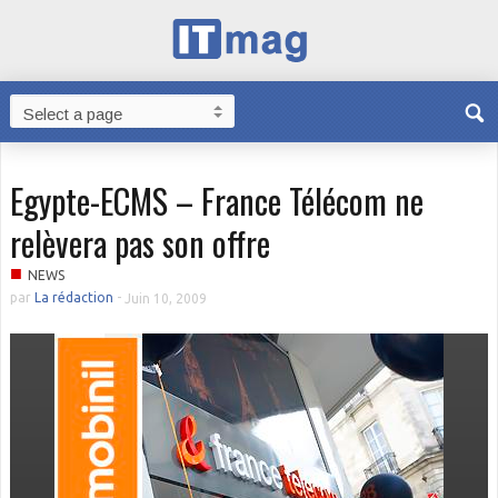
Egypte-ECMS – France Télécom ne
relèvera pas son offre
■
NEWS
par
La rédaction
-
Juin 10, 2009