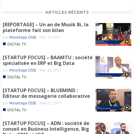
ARTICLES RÉCENTS
[REPORTAGE] – Un an de Musik Bi, la
plateforme fait son bilan
par
Mountaga CISSE
-
Mar 24, 2017
■
DIGITAL TV
[STARTUP FOCUS] – BAAMTU : société
spécialisée en ERP et Big Data
par
Mountaga CISSE
-
Mar 22, 2017
■
DIGITAL TV
[STARTUP FOCUS] – BLUEMIND :
Editeur de messagerie collaborative
par
Mountaga CISSE
-
Mar 22, 2017
■
DIGITAL TV
[STARTUP FOCUS] – ADN : société de
conseil en Business Intelligence, Big