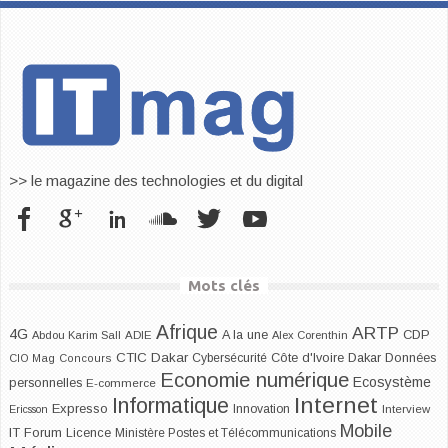
>> le magazine des technologies et du digital
Mots clés
Afrique
ARTP
4G
CDP
A la une
Abdou Karim Sall
ADIE
Alex Corenthin
CTIC Dakar
Dakar
Cybersécurité
Côte d'Ivoire
Données
CIO Mag
Concours
Economie numérique
Ecosystème
personnelles
E-commerce
Internet
Informatique
Expresso
Innovation
Ericsson
Interview
Mobile
IT Forum
Licence
Ministère Postes et Télécommunications