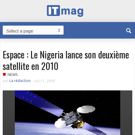
Espace : Le Nigeria lance son deuxième
satellite en 2010
■
NEWS
par
La rédaction
-
Juil 11, 2009