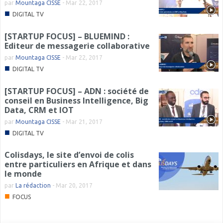
par
Mountaga CISSE
-
Mar 22, 2017
■
DIGITAL TV
[STARTUP FOCUS] – BLUEMIND :
Editeur de messagerie collaborative
par
Mountaga CISSE
-
Mar 22, 2017
■
DIGITAL TV
[STARTUP FOCUS] – ADN : société de
conseil en Business Intelligence, Big
Data, CRM et IOT
par
Mountaga CISSE
-
Mar 21, 2017
■
DIGITAL TV
Colisdays, le site d’envoi de colis
entre particuliers en Afrique et dans
le monde
par
La rédaction
-
Mar 20, 2017
■
FOCUS