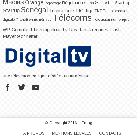
Médias
Orange
Sonatel
Start-up
Régulation
Salon
Reportage
Sénégal
Startup
Technologie
TIC
Tigo
TNT
Transformation
Télécoms
digitale
Télévision numérique
Transition numérique
WP Cumulus Flash tag cloud by
Roy Tanck
requires
Flash
Player
9 or better.
une télévision en ligne dédiée au numérique.
© Copyright 2016 - ITmag
A PROPOS
MENTIONS LÉGALES
CONTACTS