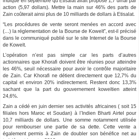
indiqué en septembre qu’Etisalat avait proposé 1,7 dinar par
action (5,97 dollars). Mettre la main sur 46% des parts de
Zain coûterait ainsi plus de 10 milliards de dollars à Etisalat.
“Les procédures de vente seront menées en accord avec
(…) la réglementation de la Bourse de Koweït”, est-il précisé
dans le communiqué publié sur le site Internet de la Bourse
de Koweït.
L’opération n’est pas simple car les parts d’autres
actionnaires que Khorafi doivent être réunies pour atteindre
les 46%, seuil nécessaire pour avoir le contrôle majoritaire
de Zain. Car Khorafi ne détient directement que 12,7% du
capital et environ 20% indirectement. Restent donc 13,3%
sachant que la part du gouvernement koweïtien atteint
24,6%.
Zain a cédé en juin dernier ses activités africaines ( soit 15
filiales hors Maroc et Soudan) à l’Indien Bharti Airtel pour
10,7 milliards de dollars. Une somme notamment utilisée
pour rembourser une partie de sa dette. Cette vente a
également permis à Zain de doubler son bénéfice net au