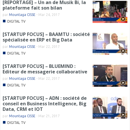
[REPORTAGE] – Un an de Musik Bi, la
plateforme fait son bilan
par
Mountaga CISSE
-
Mar 24, 2017
■
DIGITAL TV
[STARTUP FOCUS] – BAAMTU : société
spécialisée en ERP et Big Data
par
Mountaga CISSE
-
Mar 22, 2017
■
DIGITAL TV
[STARTUP FOCUS] – BLUEMIND :
Editeur de messagerie collaborative
par
Mountaga CISSE
-
Mar 22, 2017
■
DIGITAL TV
[STARTUP FOCUS] – ADN : société de
conseil en Business Intelligence, Big
Data, CRM et IOT
par
Mountaga CISSE
-
Mar 21, 2017
■
DIGITAL TV