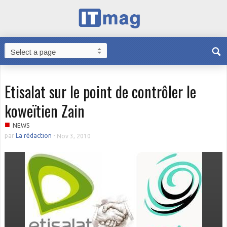
Etisalat sur le point de contrôler le
koweïtien Zain
■
NEWS
par
La rédaction
-
Nov 3, 2010