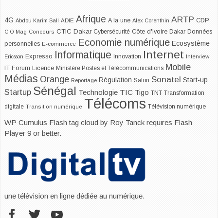
Afrique
ARTP
4G
CDP
A la une
Abdou Karim Sall
ADIE
Alex Corenthin
CTIC Dakar
Dakar
Cybersécurité
Côte d'Ivoire
Données
CIO Mag
Concours
Economie numérique
Ecosystème
personnelles
E-commerce
Internet
Informatique
Expresso
Innovation
Ericsson
Interview
Mobile
IT Forum
Licence
Ministère Postes et Télécommunications
Médias
Orange
Sonatel
Start-up
Régulation
Salon
Reportage
Sénégal
Startup
Technologie
TIC
Tigo
TNT
Transformation
Télécoms
digitale
Télévision numérique
Transition numérique
WP Cumulus Flash tag cloud by
Roy Tanck
requires
Flash
Player
9 or better.
une télévision en ligne dédiée au numérique.