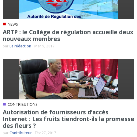
■
NEWS
ARTP : le Collège de régulation accueille deux
nouveaux membres
par
La rédaction
-
Mar 9, 2017
■
CONTRIBUTIONS
Autorisation de fournisseurs d’accès
Internet : Les fruits tiendront-ils la promesse
des fleurs ?
par
Contributeur
-
Fév 27, 2017