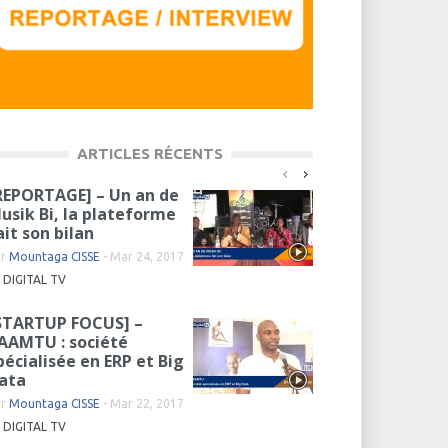
ARTICLES RÉCENTS
REPORTAGE] – Un an de
usik Bi, la plateforme
ait son bilan
ar
Mountaga CISSE
-
Mar 24, 2017
DIGITAL TV
STARTUP FOCUS] –
AAMTU : société
pécialisée en ERP et Big
ata
ar
Mountaga CISSE
-
Mar 22, 2017
DIGITAL TV