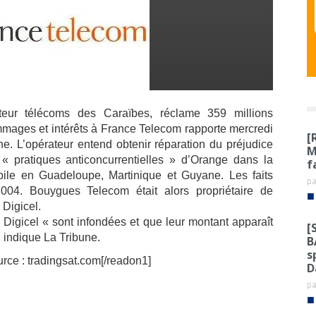
ateur télécoms des Caraïbes, réclame 359 millions
mages et intérêts à France Telecom rapporte mercredi
[
ne. L’opérateur entend obtenir réparation du préjudice
M
« pratiques anticoncurrentielles »
d’Orange dans la
f
bile en Guadeloupe, Martinique et Guyane. Les faits
p
004. Bouygues Telecom était alors propriétaire de
■
Digicel.
igicel « sont infondées et que leur montant apparaît
[
, indique La Tribune.
B
s
urce : tradingsat.com[/readon1]
D
p
■