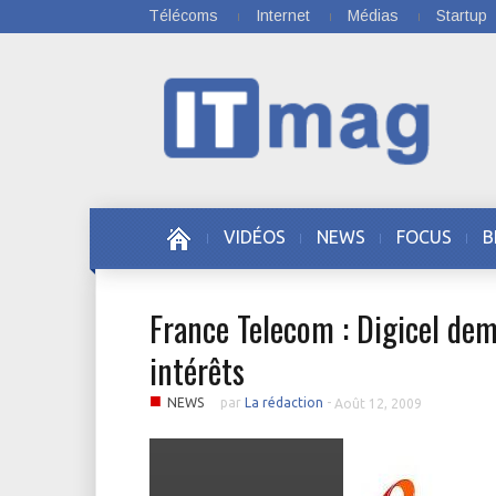
Télécoms
Internet
Médias
Startup
VIDÉOS
NEWS
FOCUS
B
France Telecom : Digicel d
intérêts
■
NEWS
par
La rédaction
-
Août 12, 2009