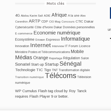
Mots clés
Afrique
4G
A la une
Abdou Karim Sall
ADIE
Alex
ARTP
CDP
CTIC Dakar
Corenthin
CIO Mag
Concours
Dakar
Cybersécurité
Côte d'Ivoire
Données personnelles
u
Economie numérique
E-commerce
Informatique
Ecosystème
Expresso
Ericsson
Internet
IT Forum
Innovation
Licence
Interview
Mobile
Ministère Postes et Télécommunications
Médias
Orange
Régulation
Salon
Reportage
Sénégal
Sonatel
Startup
Start-up
Technologie
TIC
Tigo
TNT
Transformation digitale
Télécoms
Télévision
Transition numérique
numérique
WP Cumulus Flash tag cloud by
Roy Tanck
requires
Flash Player
9 or better.