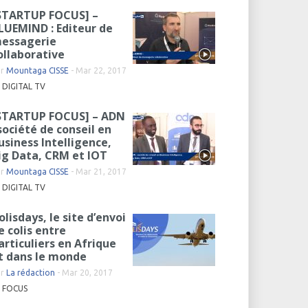
STARTUP FOCUS] –
LUEMIND : Editeur de
essagerie
ollaborative
ar
Mountaga CISSE
-
Mar 22, 2017
DIGITAL TV
STARTUP FOCUS] – ADN
 société de conseil en
usiness Intelligence,
ig Data, CRM et IOT
ar
Mountaga CISSE
-
Mar 21, 2017
DIGITAL TV
olisdays, le site d’envoi
e colis entre
articuliers en Afrique
t dans le monde
ar
La rédaction
-
Mar 20, 2017
FOCUS