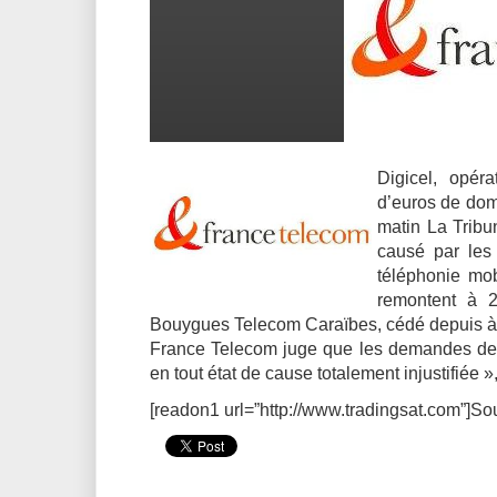
Digicel, opér
d’euros de dom
matin La Tribu
causé par les 
téléphonie mo
remontent à 2
Bouygues Telecom Caraïbes, cédé depuis à 
France Telecom juge que les demandes de D
en tout état de cause totalement injustifiée »
[readon1 url=”http://www.tradingsat.com”]So