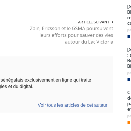
[
B
m
c
ARTICLE SUIVANT
Zain, Ericsson et le GSMA poursuivent
p
leurs efforts pour sauver des vies
■
autour du Lac Victoria
[
:
B
B
p
■
énégalais exclusivement en ligne qui traite
ies et du digital.
C
d
p
Voir tous les articles de cet auteur
e
p
■