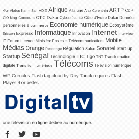
Afrique
ARTP
4G
CDP
A la une
Abdou Karim Sall
ADIE
Alex Corenthin
CTIC Dakar
Dakar
Cybersécurité
Côte d'Ivoire
Données
CIO Mag
Concours
Economie numérique
Ecosystème
personnelles
E-commerce
Internet
Informatique
Expresso
Innovation
Ericsson
Interview
Mobile
IT Forum
Licence
Ministère Postes et Télécommunications
Médias
Orange
Sonatel
Start-up
Régulation
Salon
Reportage
Sénégal
Startup
Technologie
TIC
Tigo
TNT
Transformation
Télécoms
digitale
Télévision numérique
Transition numérique
WP Cumulus Flash tag cloud by
Roy Tanck
requires
Flash
Player
9 or better.
une télévision en ligne dédiée au numérique.