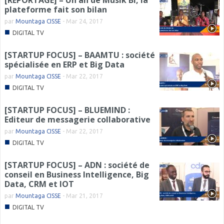
plateforme fait son bilan
par
Mountaga CISSE
-
Mar 24, 2017
■
DIGITAL TV
[STARTUP FOCUS] – BAAMTU : société
spécialisée en ERP et Big Data
par
Mountaga CISSE
-
Mar 22, 2017
■
DIGITAL TV
[STARTUP FOCUS] – BLUEMIND :
Editeur de messagerie collaborative
par
Mountaga CISSE
-
Mar 22, 2017
■
DIGITAL TV
[STARTUP FOCUS] – ADN : société de
conseil en Business Intelligence, Big
Data, CRM et IOT
par
Mountaga CISSE
-
Mar 21, 2017
■
DIGITAL TV