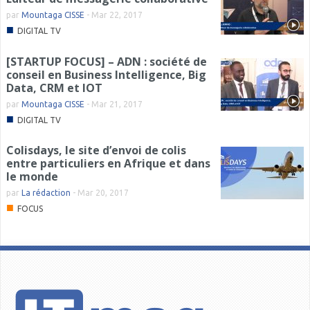
par
Mountaga CISSE
-
Mar 22, 2017
■
DIGITAL TV
[STARTUP FOCUS] – ADN : société de
conseil en Business Intelligence, Big
Data, CRM et IOT
par
Mountaga CISSE
-
Mar 21, 2017
■
DIGITAL TV
Colisdays, le site d’envoi de colis
entre particuliers en Afrique et dans
le monde
par
La rédaction
-
Mar 20, 2017
■
FOCUS