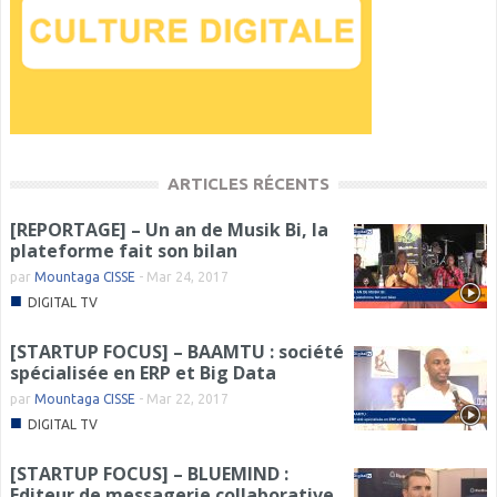
ARTICLES RÉCENTS
[REPORTAGE] – Un an de Musik Bi, la
plateforme fait son bilan
par
Mountaga CISSE
-
Mar 24, 2017
■
DIGITAL TV
[STARTUP FOCUS] – BAAMTU : société
spécialisée en ERP et Big Data
par
Mountaga CISSE
-
Mar 22, 2017
■
DIGITAL TV
[STARTUP FOCUS] – BLUEMIND :
Editeur de messagerie collaborative