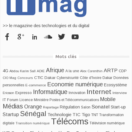
>> le magazine des technologies et du digital
Mots clés
Afrique
ARTP
4G
CDP
A la une
Abdou Karim Sall
ADIE
Alex Corenthin
CTIC Dakar
Dakar
Cybersécurité
Côte d'Ivoire
Données
CIO Mag
Concours
Economie numérique
Ecosystème
personnelles
E-commerce
Internet
Informatique
Expresso
Innovation
Ericsson
Interview
Mobile
IT Forum
Licence
Ministère Postes et Télécommunications
Médias
Orange
Sonatel
Start-up
Régulation
Salon
Reportage
Sénégal
Startup
Technologie
TIC
Tigo
TNT
Transformation
Télécoms
digitale
Télévision numérique
Transition numérique