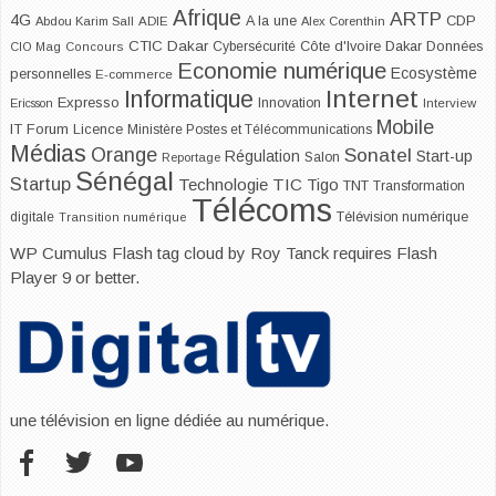
Afrique
ARTP
4G
CDP
A la une
Abdou Karim Sall
ADIE
Alex Corenthin
CTIC Dakar
Dakar
Cybersécurité
Côte d'Ivoire
Données
CIO Mag
Concours
Economie numérique
Ecosystème
personnelles
E-commerce
Internet
Informatique
Expresso
Innovation
Ericsson
Interview
Mobile
IT Forum
Licence
Ministère Postes et Télécommunications
Médias
Orange
Sonatel
Start-up
Régulation
Salon
Reportage
Sénégal
Startup
Technologie
TIC
Tigo
TNT
Transformation
Télécoms
digitale
Télévision numérique
Transition numérique
WP Cumulus Flash tag cloud by
Roy Tanck
requires
Flash
Player
9 or better.
une télévision en ligne dédiée au numérique.