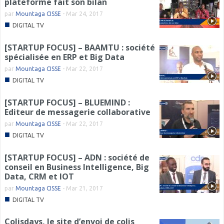
plateforme fait son bilan
par
Mountaga CISSE
-
Mar 24, 2017
■
DIGITAL TV
[STARTUP FOCUS] – BAAMTU : société
spécialisée en ERP et Big Data
par
Mountaga CISSE
-
Mar 22, 2017
■
DIGITAL TV
[STARTUP FOCUS] – BLUEMIND :
Editeur de messagerie collaborative
par
Mountaga CISSE
-
Mar 22, 2017
■
DIGITAL TV
[STARTUP FOCUS] – ADN : société de
conseil en Business Intelligence, Big
Data, CRM et IOT
par
Mountaga CISSE
-
Mar 21, 2017
■
DIGITAL TV
Colisdays, le site d’envoi de colis