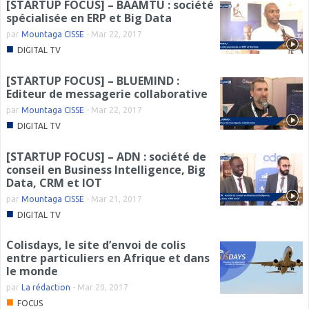
[STARTUP FOCUS] – BAAMTU : société
spécialisée en ERP et Big Data
par
Mountaga CISSE
-
Mar 22, 2017
■
DIGITAL TV
[STARTUP FOCUS] – BLUEMIND :
Editeur de messagerie collaborative
par
Mountaga CISSE
-
Mar 22, 2017
■
DIGITAL TV
[STARTUP FOCUS] – ADN : société de
conseil en Business Intelligence, Big
Data, CRM et IOT
par
Mountaga CISSE
-
Mar 21, 2017
■
DIGITAL TV
Colisdays, le site d’envoi de colis
entre particuliers en Afrique et dans
le monde
par
La rédaction
-
Mar 20, 2017
■
FOCUS