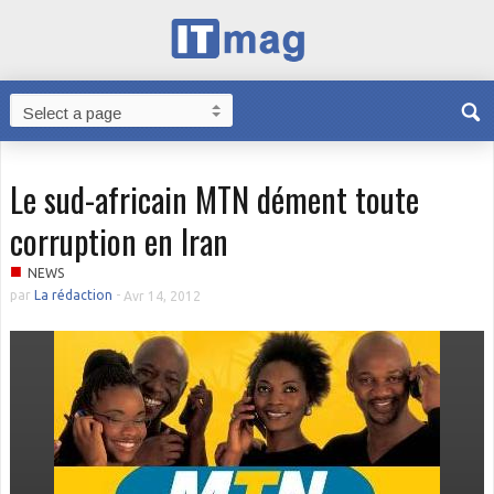
Le sud-africain MTN dément toute
corruption en Iran
■
NEWS
par
La rédaction
-
Avr 14, 2012