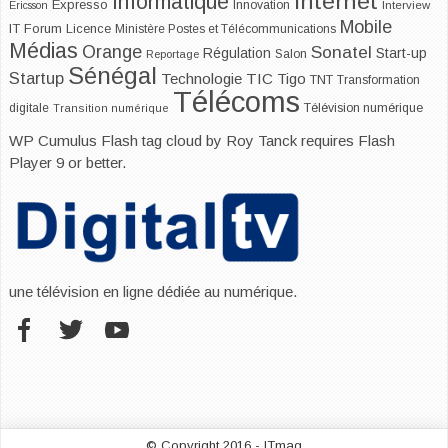
Internet
Informatique
Expresso
Innovation
Ericsson
Interview
Mobile
IT Forum
Licence
Ministère Postes et Télécommunications
Médias
Orange
Sonatel
Start-up
Régulation
Salon
Reportage
Sénégal
Startup
Technologie
TIC
Tigo
TNT
Transformation
Télécoms
digitale
Télévision numérique
Transition numérique
WP Cumulus Flash tag cloud by
Roy Tanck
requires
Flash
Player
9 or better.
une télévision en ligne dédiée au numérique.
© Copyright 2016 - ITmag