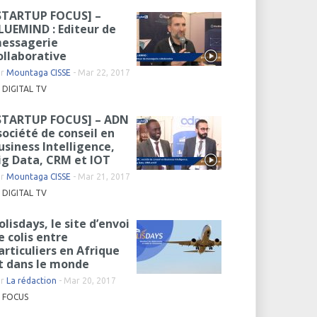
STARTUP FOCUS] –
LUEMIND : Editeur de
essagerie
ollaborative
ar
Mountaga CISSE
-
Mar 22, 2017
DIGITAL TV
STARTUP FOCUS] – ADN
 société de conseil en
usiness Intelligence,
ig Data, CRM et IOT
ar
Mountaga CISSE
-
Mar 21, 2017
DIGITAL TV
olisdays, le site d’envoi
e colis entre
articuliers en Afrique
t dans le monde
ar
La rédaction
-
Mar 20, 2017
FOCUS