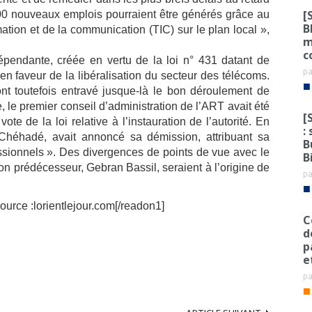
[
00 nouveaux emplois pourraient être générés grâce au
B
tion et de la communication (TIC) sur le plan local »,
m
c
pendante, créée en vertu de la loi n° 431 datant de
p
en faveur de la libéralisation du secteur des télécoms.
■
ont toutefois entravé jusque-là le bon déroulement de
, le premier conseil d’administration de l’ART avait été
[
te de la loi relative à l’instauration de l’autorité. En
:
 Chéhadé, avait annoncé sa démission, attribuant sa
B
essionnels ». Des divergences de points de vue avec le
B
n prédécesseur, Gebran Bassil, seraient à l’origine de
p
■
ource :lorientlejour.com[/readon1]
C
d
p
e
p
■