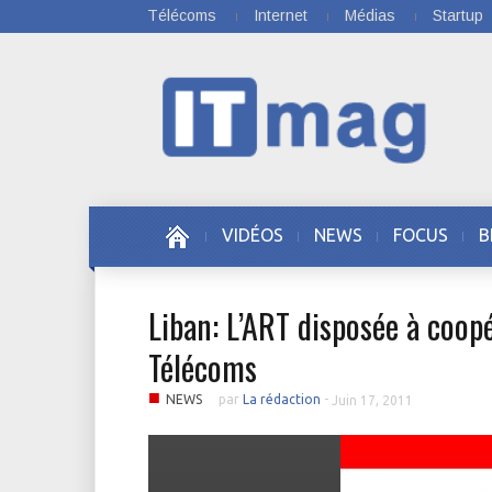
Télécoms
Internet
Médias
Startup
VIDÉOS
NEWS
FOCUS
B
Liban: L’ART disposée à coop
Télécoms
■
NEWS
par
La rédaction
-
Juin 17, 2011