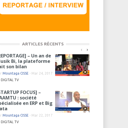
ARTICLES RÉCENTS
REPORTAGE] – Un an de
usik Bi, la plateforme
ait son bilan
ar
Mountaga CISSE
-
Mar 24, 2017
DIGITAL TV
STARTUP FOCUS] –
AAMTU : société
pécialisée en ERP et Big
ata
ar
Mountaga CISSE
-
Mar 22, 2017
DIGITAL TV