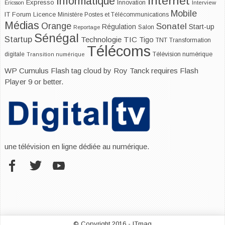
Internet
Informatique
Expresso
Innovation
Ericsson
Interview
Mobile
IT Forum
Licence
Ministère Postes et Télécommunications
Médias
Orange
Sonatel
Start-up
Régulation
Salon
Reportage
Sénégal
Startup
Technologie
TIC
Tigo
TNT
Transformation
Télécoms
digitale
Télévision numérique
Transition numérique
WP Cumulus Flash tag cloud by
Roy Tanck
requires
Flash
Player
9 or better.
une télévision en ligne dédiée au numérique.
© Copyright 2016 - ITmag