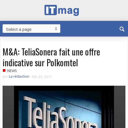
M&A: TeliaSonera fait une offre
indicative sur Polkomtel
■
NEWS
par
La rédaction
-
Fév 23, 2011