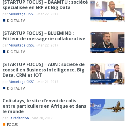
[STARTUP FOCUS] – BAAMTU : société
spécialisée en ERP et Big Data
par
Mountaga CISSE
-
Mar 22, 2017
■
DIGITAL TV
[STARTUP FOCUS] – BLUEMIND :
Editeur de messagerie collaborative
par
Mountaga CISSE
-
Mar 22, 2017
■
DIGITAL TV
[STARTUP FOCUS] – ADN : société de
conseil en Business Intelligence, Big
Data, CRM et IOT
par
Mountaga CISSE
-
Mar 21, 2017
■
DIGITAL TV
Colisdays, le site d’envoi de colis
entre particuliers en Afrique et dans
le monde
par
La rédaction
-
Mar 20, 2017
■
FOCUS