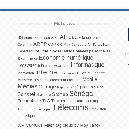
Mots clés
Afrique
4G
A la une
Abdou Karim Sall
ADIE
Alex
ARTP
CDP
CTIC Dakar
Corenthin
CIO Mag
Concours
Dakar
Cybersécurité
Côte d'Ivoire
Données personnelles
u
Economie numérique
E-commerce
Informatique
Ecosystème
Expresso
Ericsson
Internet
IT Forum
Innovation
Licence
Interview
Mobile
Ministère Postes et Télécommunications
Médias
Orange
Régulation
Salon
Reportage
Sénégal
Sonatel
Startup
Start-up
Technologie
TIC
Tigo
TNT
Transformation digitale
Télécoms
Télévision
Transition numérique
numérique
WP Cumulus Flash tag cloud by
Roy Tanck