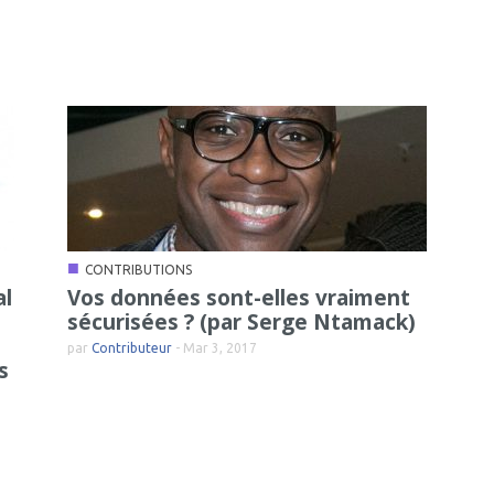
■
CONTRIBUTIONS
al
Vos données sont-elles vraiment
sécurisées ? (par Serge Ntamack)
par
Contributeur
-
Mar 3, 2017
s