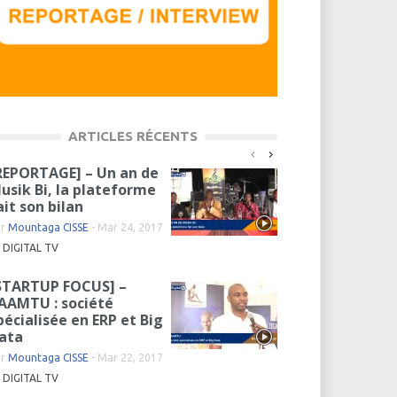
ARTICLES RÉCENTS
REPORTAGE] – Un an de
usik Bi, la plateforme
ait son bilan
ar
Mountaga CISSE
-
Mar 24, 2017
DIGITAL TV
STARTUP FOCUS] –
AAMTU : société
pécialisée en ERP et Big
ata
ar
Mountaga CISSE
-
Mar 22, 2017
DIGITAL TV