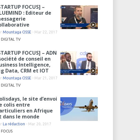
STARTUP FOCUS] –
LUEMIND : Editeur de
essagerie
ollaborative
ar
Mountaga CISSE
-
Mar 22, 2017
DIGITAL TV
STARTUP FOCUS] – ADN
 société de conseil en
usiness Intelligence,
ig Data, CRM et IOT
ar
Mountaga CISSE
-
Mar 21, 2017
DIGITAL TV
olisdays, le site d’envoi
e colis entre
articuliers en Afrique
t dans le monde
ar
La rédaction
-
Mar 20, 2017
FOCUS