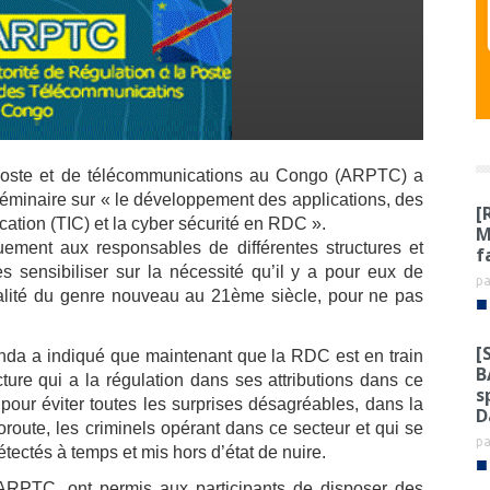
a poste et de télécommunications au Congo (ARPTC) a
séminaire sur « le développement des applications, des
[
ation (TIC) et la
cyber sécurité en RDC ».
M
uement aux responsables de différentes structures et
f
 sensibiliser sur la nécessité qu’il y a pour eux de
p
inalité du genre nouveau au 21ème siècle, pour ne pas
■
[
da a indiqué que maintenant que la RDC est en train
B
cture qui a la régulation dans ses attributions dans ce
s
 pour éviter toutes les surprises désagréables, dans la
D
route, les criminels opérant dans ce secteur et qui se
p
étectés à temps et mis hors d’état de nuire.
■
’ARPTC, ont permis aux participants de disposer des