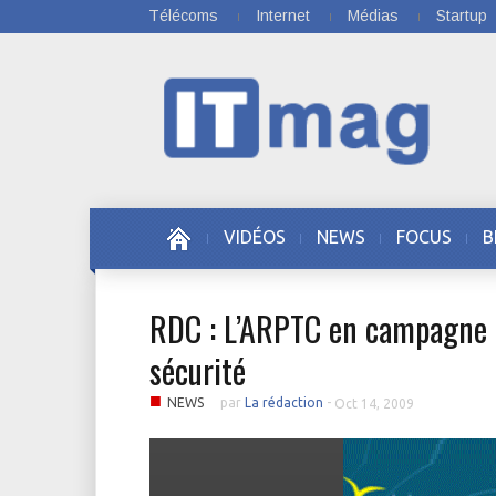
Télécoms
Internet
Médias
Startup
VIDÉOS
NEWS
FOCUS
B
RDC : L’ARPTC en campagne d
sécurité
■
NEWS
par
La rédaction
-
Oct 14, 2009