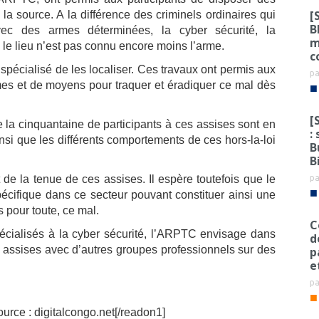
[
la source. A la différence des criminels ordinaires qui
B
ec des armes déterminées, la cyber sécurité, la
m
 : le lieu n’est pas connu encore moins l’arme.
c
 spécialisé de les localiser. Ces travaux ont permis aux
p
mes et de moyens pour traquer et éradiquer ce mal dès
■
[
a cinquantaine de participants à ces assises sont en
:
nsi que les différents comportements de ces hors-la-loi
B
B
p
 de la tenue de ces assises. Il espère toutefois que le
■
spécifique dans ce secteur pouvant constituer ainsi une
 pour toute, ce mal.
C
spécialisés à la cyber sécurité, l’ARPTC envisage dans
d
es assises avec d’autres groupes professionnels sur des
p
e
p
■
ource : digitalcongo.net[/readon1]