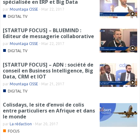
spécialisée en ERP et Big Data
par
Mountaga CISSE
-
Mar 22, 2017
■
DIGITAL TV
[STARTUP FOCUS] – BLUEMIND :
Editeur de messagerie collaborative
par
Mountaga CISSE
-
Mar 22, 2017
■
DIGITAL TV
[STARTUP FOCUS] – ADN : société de
conseil en Business Intelligence, Big
Data, CRM et IOT
par
Mountaga CISSE
-
Mar 21, 2017
■
DIGITAL TV
Colisdays, le site d’envoi de colis
entre particuliers en Afrique et dans
le monde
par
La rédaction
-
Mar 20, 2017
■
FOCUS