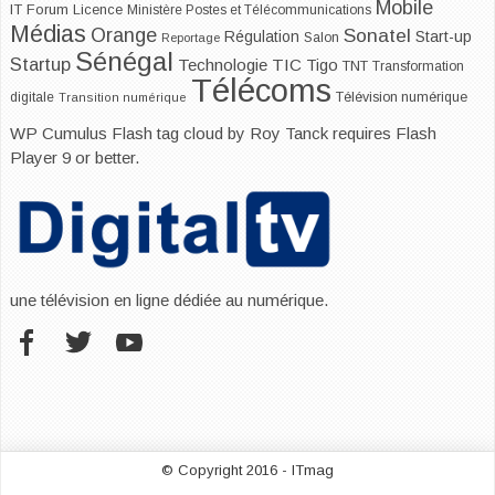
Mobile
IT Forum
Licence
Ministère Postes et Télécommunications
Médias
Orange
Sonatel
Start-up
Régulation
Salon
Reportage
Sénégal
Startup
Technologie
TIC
Tigo
TNT
Transformation
Télécoms
digitale
Télévision numérique
Transition numérique
WP Cumulus Flash tag cloud by
Roy Tanck
requires
Flash
Player
9 or better.
une télévision en ligne dédiée au numérique.
© Copyright 2016 - ITmag