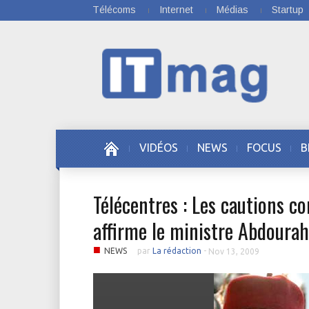
Télécoms
Internet
Médias
Startup
VIDÉOS
NEWS
FOCUS
B
Télécentres : Les cautions c
affirme le ministre Abdoura
■
NEWS
par
La rédaction
-
Nov 13, 2009