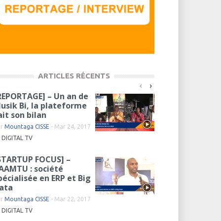
ARTICLES RÉCENTS
REPORTAGE] – Un an de
usik Bi, la plateforme
ait son bilan
ar
Mountaga CISSE
-
Mar 24, 2017
DIGITAL TV
STARTUP FOCUS] –
AAMTU : société
pécialisée en ERP et Big
ata
ar
Mountaga CISSE
-
Mar 22, 2017
DIGITAL TV