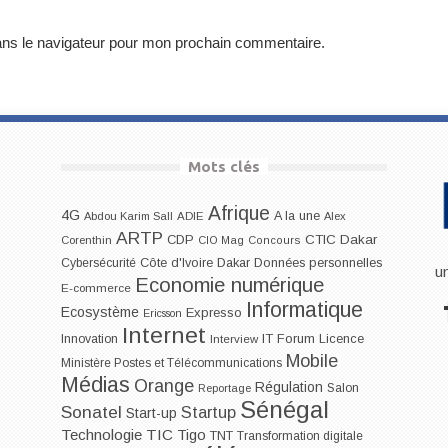
ans le navigateur pour mon prochain commentaire.
Mots clés
Afrique
4G
A la une
Abdou Karim Sall
ADIE
Alex
ARTP
CDP
CTIC Dakar
Corenthin
CIO Mag
Concours
Dakar
Cybersécurité
Côte d'Ivoire
Données personnelles
u
Economie numérique
E-commerce
Informatique
Ecosystème
Expresso
Ericsson
Internet
IT Forum
Innovation
Licence
Interview
Mobile
Ministère Postes et Télécommunications
Médias
Orange
Régulation
Salon
Reportage
Sénégal
Sonatel
Startup
Start-up
Technologie
TIC
Tigo
TNT
Transformation digitale