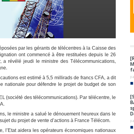
éposées par les gérants de télécentres à la Caisse des
ignation ont commencé à être restituées depuis le 26
[
r, a révélé jeudi le ministre des
Télécommunications,
M
ne.
f
p
 cautions est estimé à 5,5 millirads de francs CFA, a dit
■
 nationale pour défendre le projet de budget de son
[
L (société des télécommunications). Par télécentre, le
B
FA.
s
D
ns, le ministre a salué le dénouement heureux dans le
au sujet du projet de vente d’actions à France Télécom.
p
■
ale, l’Etat aidera les opérateurs économiques nationaux