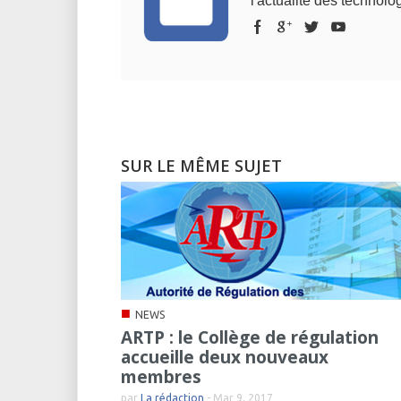
l'actualité des technolog
SUR LE MÊME SUJET
■
NEWS
ARTP : le Collège de régulation
accueille deux nouveaux
membres
par
La rédaction
-
Mar 9, 2017