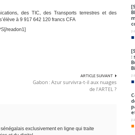
[
B
ations, des TIC, des Transports terrestres et des
m
0 s’élève à 9 917 642 120 francs CFA
c
PS[/readon1]
p
■
[
:
B
B
p
ARTICLE SUIVANT
■
Gabon : Azur survivra-t-il aux nuages
de l'ARTEL ?
C
d
p
e
p
■
énégalais exclusivement en ligne qui traite