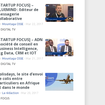
STARTUP FOCUS] –
LUEMIND : Editeur de
essagerie
ollaborative
ar
Mountaga CISSE
-
Mar 22, 2017
DIGITAL TV
STARTUP FOCUS] – ADN
 société de conseil en
usiness Intelligence,
ig Data, CRM et IOT
ar
Mountaga CISSE
-
Mar 21, 2017
DIGITAL TV
olisdays, le site d’envoi
e colis entre
articuliers en Afrique
t dans le monde
ar
La rédaction
-
Mar 20, 2017
FOCUS