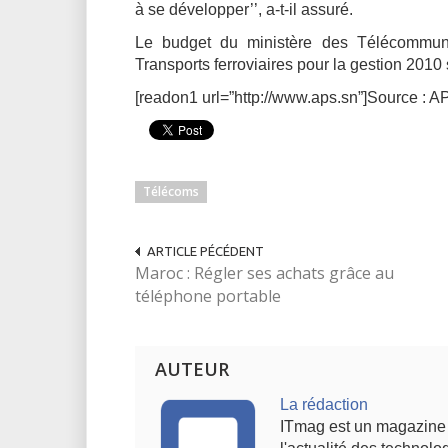
à se développer’’, a-t-il assuré.
Le budget du ministère des Télécommunic
Transports ferroviaires pour la gestion 201
[readon1 url=”http://www.aps.sn”]Source : A
Télécoms
ARTICLE PÉCÉDENT
Maroc : Régler ses achats grâce au
téléphone portable
AUTEUR
La rédaction
ITmag est un magazine s