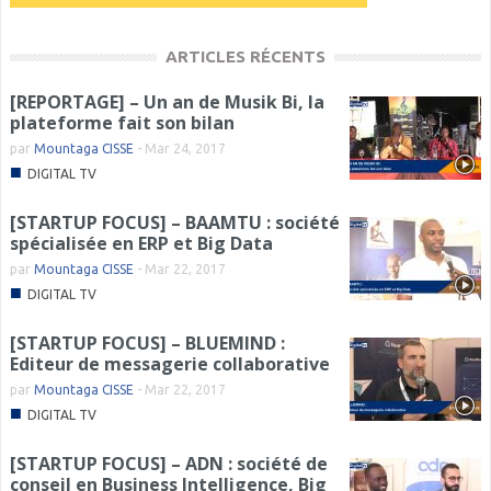
ARTICLES RÉCENTS
[REPORTAGE] – Un an de Musik Bi, la
plateforme fait son bilan
par
Mountaga CISSE
-
Mar 24, 2017
■
DIGITAL TV
[STARTUP FOCUS] – BAAMTU : société
spécialisée en ERP et Big Data
par
Mountaga CISSE
-
Mar 22, 2017
■
DIGITAL TV
[STARTUP FOCUS] – BLUEMIND :
Editeur de messagerie collaborative
par
Mountaga CISSE
-
Mar 22, 2017
■
DIGITAL TV
[STARTUP FOCUS] – ADN : société de
conseil en Business Intelligence, Big