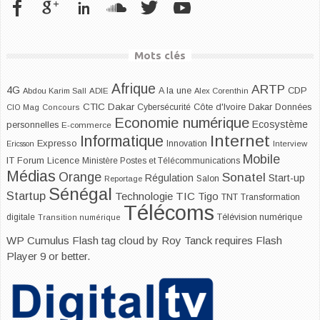
Mots clés
Afrique
ARTP
4G
CDP
A la une
Abdou Karim Sall
ADIE
Alex Corenthin
CTIC Dakar
Dakar
Cybersécurité
Côte d'Ivoire
Données
CIO Mag
Concours
Economie numérique
Ecosystème
personnelles
E-commerce
Internet
Informatique
Expresso
Innovation
Ericsson
Interview
Mobile
IT Forum
Licence
Ministère Postes et Télécommunications
Médias
Orange
Sonatel
Start-up
Régulation
Salon
Reportage
Sénégal
Startup
Technologie
TIC
Tigo
TNT
Transformation
Télécoms
digitale
Télévision numérique
Transition numérique
WP Cumulus Flash tag cloud by
Roy Tanck
requires
Flash
Player
9 or better.