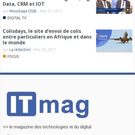
Data, CRM et IOT
par
Mountaga CISSE
-
Mar 21, 2017
■
DIGITAL TV
Colisdays, le site d’envoi de colis
entre particuliers en Afrique et dans
le monde
par
La rédaction
-
Mar 20, 2017
■
FOCUS
>> le magazine des technologies et du digital