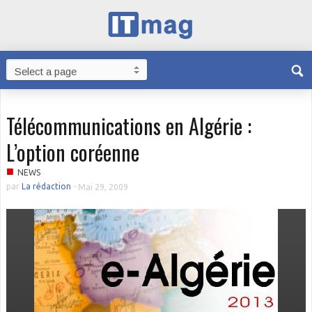
Télécommunications en Algérie :
L’option coréenne
■
NEWS
par
La rédaction
-
Mai 29, 2009