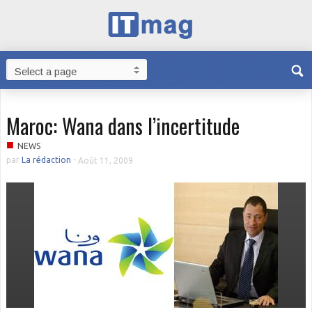
Maroc: Wana dans l’incertitude
■
NEWS
par
La rédaction
-
Août 11, 2009