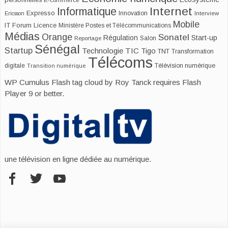
personnelles
Internet
Informatique
Expresso
Innovation
Ericsson
Interview
Mobile
IT Forum
Licence
Ministère Postes et Télécommunications
Médias
Orange
Sonatel
Start-up
Régulation
Salon
Reportage
Sénégal
Startup
Technologie
TIC
Tigo
TNT
Transformation
Télécoms
digitale
Télévision numérique
Transition numérique
WP Cumulus Flash tag cloud by
Roy Tanck
requires
Flash
Player
9 or better.
une télévision en ligne dédiée au numérique.