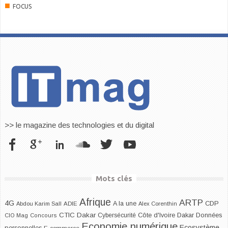
■
FOCUS
>> le magazine des technologies et du digital
Mots clés
Afrique
ARTP
4G
CDP
A la une
Abdou Karim Sall
ADIE
Alex Corenthin
CTIC Dakar
Dakar
Cybersécurité
Côte d'Ivoire
Données
CIO Mag
Concours
Economie numérique
Ecosystème
E-commerce