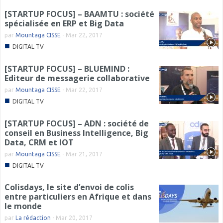
[STARTUP FOCUS] – BAAMTU : société
spécialisée en ERP et Big Data
par
Mountaga CISSE
-
Mar 22, 2017
■
DIGITAL TV
[STARTUP FOCUS] – BLUEMIND :
Editeur de messagerie collaborative
par
Mountaga CISSE
-
Mar 22, 2017
■
DIGITAL TV
[STARTUP FOCUS] – ADN : société de
conseil en Business Intelligence, Big
Data, CRM et IOT
par
Mountaga CISSE
-
Mar 21, 2017
■
DIGITAL TV
Colisdays, le site d’envoi de colis
entre particuliers en Afrique et dans
le monde
par
La rédaction
-
Mar 20, 2017