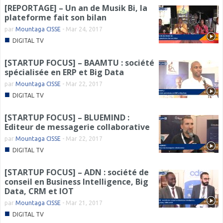
[REPORTAGE] – Un an de Musik Bi, la
plateforme fait son bilan
par
Mountaga CISSE
-
Mar 24, 2017
■
DIGITAL TV
[STARTUP FOCUS] – BAAMTU : société
spécialisée en ERP et Big Data
par
Mountaga CISSE
-
Mar 22, 2017
■
DIGITAL TV
[STARTUP FOCUS] – BLUEMIND :
Editeur de messagerie collaborative
par
Mountaga CISSE
-
Mar 22, 2017
■
DIGITAL TV
[STARTUP FOCUS] – ADN : société de
conseil en Business Intelligence, Big
Data, CRM et IOT
par
Mountaga CISSE
-
Mar 21, 2017
■
DIGITAL TV