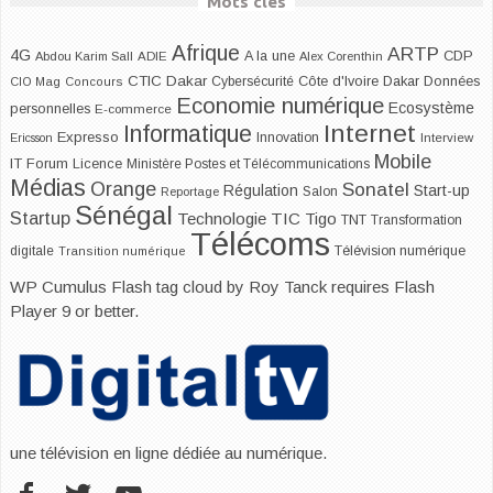
Mots clés
Afrique
ARTP
4G
CDP
A la une
Abdou Karim Sall
ADIE
Alex Corenthin
CTIC Dakar
Dakar
Cybersécurité
Côte d'Ivoire
Données
CIO Mag
Concours
Economie numérique
Ecosystème
personnelles
E-commerce
Internet
Informatique
Expresso
Innovation
Ericsson
Interview
Mobile
IT Forum
Licence
Ministère Postes et Télécommunications
Médias
Orange
Sonatel
Start-up
Régulation
Salon
Reportage
Sénégal
Startup
Technologie
TIC
Tigo
TNT
Transformation
Télécoms
digitale
Télévision numérique
Transition numérique
WP Cumulus Flash tag cloud by
Roy Tanck
requires
Flash
Player
9 or better.
une télévision en ligne dédiée au numérique.