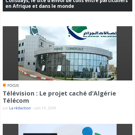
Colisdays, le site d’envoi de colis entre particuliers
en Afrique et dans le monde
■
FOCUS
Télévision : Le projet caché d’Algérie
Télécom
par
La rédaction
-
Juin 19, 2009