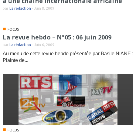
à une chaîne internationale africaine
par
La rédaction
-
Juin 8, 2009
■
FOCUS
La revue hebdo – N°05 : 06 juin 2009
par
La rédaction
-
Juin 6, 2009
Au menu de cette revue hebdo présentée par Basile NIANE :
Plainte de...
■
FOCUS