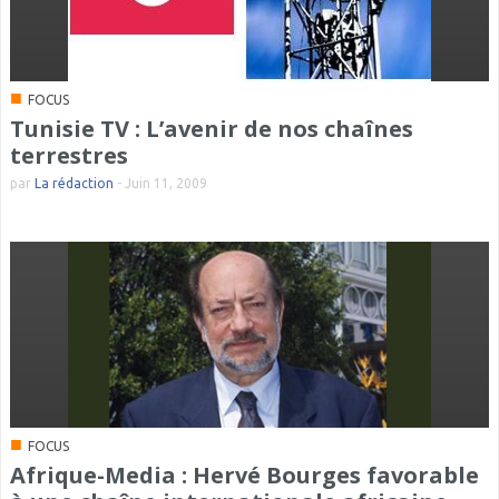
■
FOCUS
Tunisie TV : L’avenir de nos chaînes
terrestres
par
La rédaction
-
Juin 11, 2009
■
FOCUS
Afrique-Media : Hervé Bourges favorable