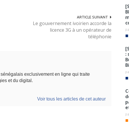
[
B
m
ARTICLE SUIVANT
c
Le gouvernement ivoirien accorde la
licence 3G à un opérateur de
p
■
téléphonie
[
:
B
B
p
énégalais exclusivement en ligne qui traite
■
ies et du digital.
C
d
Voir tous les articles de cet auteur
p
e
p
■