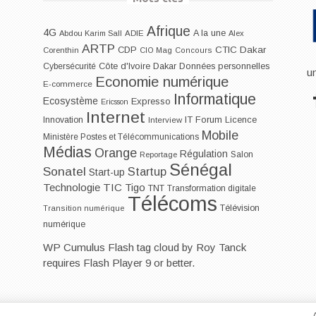
Afrique
4G
A la une
Abdou Karim Sall
ADIE
Alex
ARTP
CDP
CTIC Dakar
Corenthin
CIO Mag
Concours
Dakar
Cybersécurité
Côte d'Ivoire
Données personnelles
u
Economie numérique
E-commerce
Informatique
Ecosystème
Expresso
Ericsson
Internet
IT Forum
Innovation
Licence
Interview
Mobile
Ministère Postes et Télécommunications
Médias
Orange
Régulation
Salon
Reportage
Sénégal
Sonatel
Startup
Start-up
Technologie
TIC
Tigo
TNT
Transformation digitale
Télécoms
Télévision
Transition numérique
numérique
WP Cumulus Flash tag cloud by
Roy Tanck
requires
Flash Player
9 or better.