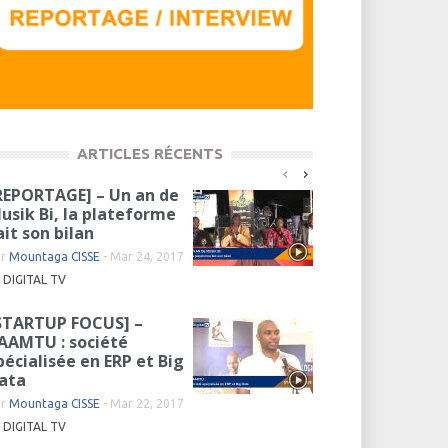
ARTICLES RÉCENTS
REPORTAGE] – Un an de
usik Bi, la plateforme
ait son bilan
ar
Mountaga CISSE
-
Mar 24, 2017
DIGITAL TV
STARTUP FOCUS] –
AAMTU : société
pécialisée en ERP et Big
ata
ar
Mountaga CISSE
-
Mar 22, 2017
DIGITAL TV