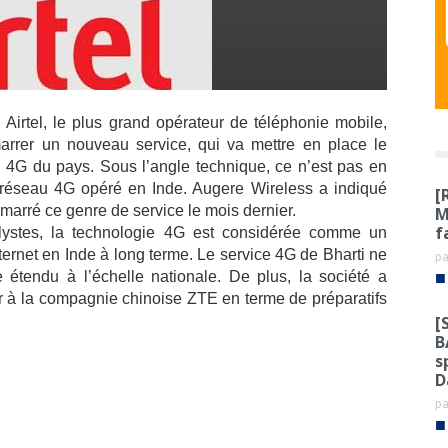
 Airtel, le plus grand opérateur de téléphonie mobile,
arrer un nouveau service, qui va mettre en place le
 4G du pays. Sous l’angle technique, ce n’est pas en
r réseau 4G opéré en Inde. Augere Wireless a indiqué
[
émarré ce genre de service le mois dernier.
M
f
lystes, la technologie 4G est considérée comme un
nternet en Inde à long terme. Le service 4G de Bharti ne
p
■
e étendu à l’échelle nationale. De plus, la société a
ier à la compagnie chinoise ZTE en terme de préparatifs
[
B
s
D
p
■