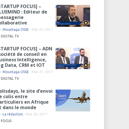
STARTUP FOCUS] –
LUEMIND : Editeur de
essagerie
ollaborative
ar
Mountaga CISSE
-
Mar 22, 2017
DIGITAL TV
STARTUP FOCUS] – ADN
 société de conseil en
usiness Intelligence,
ig Data, CRM et IOT
ar
Mountaga CISSE
-
Mar 21, 2017
DIGITAL TV
olisdays, le site d’envoi
e colis entre
articuliers en Afrique
t dans le monde
ar
La rédaction
-
Mar 20, 2017
FOCUS