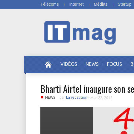
Télécoms
Internet
Médias
Startup
VIDÉOS
NEWS
FOCUS
B
Bharti Airtel inaugure son s
■
NEWS
par
La rédaction
-
Mar 22, 2012