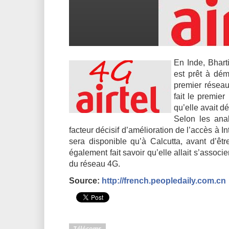
En Inde, Bharti
est prêt à dém
premier réseau
fait le premie
qu’elle avait d
Selon les ana
facteur décisif d’amélioration de l’accès à I
sera disponible qu’à Calcutta, avant d’êtr
également fait savoir qu’elle allait s’assoc
du réseau 4G.
Source:
http://french.peopledaily.com.cn
Télécoms