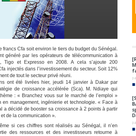
e francs Cfa soit environ le tiers du budget du Sénégal.
nt généré par les opérateurs de télécommunication à
[
l, Tigo et Expresso en 2008. A cela s’ajoute 200
M
Cfa injectés
dans l’investissement du secteur. Soit 12%
f
ent de tout le secteur privé réuni.
p
ns ont été livrées hier, jeudi 14 janvier à Dakar par
■
atégie de croissance accélérée (Sca). M. Ndiaye qui
le thème : « Branchez vous sur le marché de l’emploi »
[
ion en management, ingénierie et technologie. « Face à
B
s
l a décidé de booster sa croissance à 2 points à partir
D
 et de la communication ».
p
me si ces chiffres sont réalisés au Sénégal, il n’en
■
ie des ressources et des investisseurs retourne à