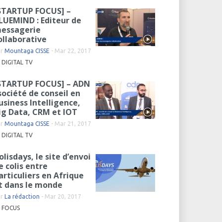
STARTUP FOCUS] –
LUEMIND : Editeur de
essagerie
ollaborative
ar
Mountaga CISSE
-
Mar 22, 2017
DIGITAL TV
STARTUP FOCUS] – ADN
 société de conseil en
usiness Intelligence,
ig Data, CRM et IOT
ar
Mountaga CISSE
-
Mar 21, 2017
DIGITAL TV
olisdays, le site d’envoi
e colis entre
articuliers en Afrique
t dans le monde
ar
La rédaction
-
Mar 20, 2017
FOCUS