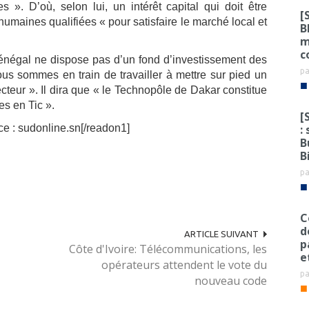
s ». D’où, selon lui, un intérêt capital qui doit être
[
umaines qualifiées « pour satisfaire le marché local et
B
m
c
Sénégal ne dispose pas d’un fond d’investissement des
p
nous sommes en train de travailler à mettre sur pied un
■
cteur ». Il dira que « le Technopôle de Dakar constitue
es en Tic ».
[
:
ce : sudonline.sn[/readon1]
B
B
p
■
C
d
ARTICLE SUIVANT
p
Côte d'Ivoire: Télécommunications, les
e
opérateurs attendent le vote du
p
nouveau code
■