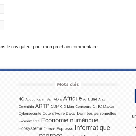
ans le navigateur pour mon prochain commentaire.
Mots clés
Afrique
4G
A la une
Abdou Karim Sall
ADIE
Alex
ARTP
CDP
CTIC Dakar
Corenthin
CIO Mag
Concours
Dakar
Cybersécurité
Côte d'Ivoire
Données personnelles
u
Economie numérique
E-commerce
Informatique
Ecosystème
Expresso
Ericsson
Internet