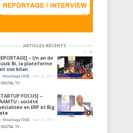
ARTICLES RÉCENTS
REPORTAGE] – Un an de
usik Bi, la plateforme
ait son bilan
ar
Mountaga CISSE
-
Mar 24, 2017
DIGITAL TV
STARTUP FOCUS] –
AAMTU : société
pécialisée en ERP et Big
ata
ar
Mountaga CISSE
-
Mar 22, 2017
DIGITAL TV