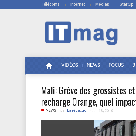
Télécoms
Internet
Médias
Startup
VIDÉOS
NEWS
FOCUS
B
Mali: Grève des grossistes et
recharge Orange, quel impac
■
NEWS
par
La rédaction
-
Jan 18, 2010