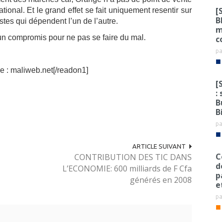
[
ational. Et le grand effet se fait uniquement resentir sur
B
stes qui dépendent l’un de l’autre.
m
 un compromis pour ne pas se faire du mal.
c
p
■
e : maliweb.net[/readon1]
[
:
B
B
p
■
ARTICLE SUIVANT
C
CONTRIBUTION DES TIC DANS
d
L’ECONOMIE: 600 milliards de F Cfa
p
générés en 2008
e
p
■