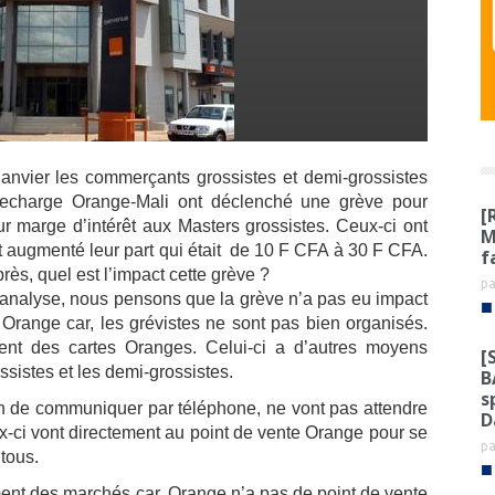
janvier les commerçants grossistes et demi-grossistes
recharge Orange-Mali ont déclenché une grève pour
[
ur marge d’intérêt aux Masters grossistes. Ceux-ci ont
M
t augmenté leur part qui était de 10 F CFA à 30 F CFA.
f
rès, quel est l’impact cette grève ?
p
analyse, nous pensons que la grève n’a pas eu impact
■
té Orange car, les grévistes ne sont pas bien organisés.
ent des cartes Oranges. Celui-ci a d’autres moyens
[
ssistes et les demi-grossistes.
B
s
 de communiquer par téléphone, ne vont pas attendre
D
eux-ci vont directement au point de vente Orange pour se
p
 tous.
■
ment des marchés car, Orange n’a pas de point de vente