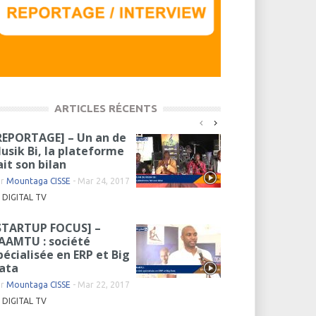
ARTICLES RÉCENTS
REPORTAGE] – Un an de
usik Bi, la plateforme
ait son bilan
ar
Mountaga CISSE
-
Mar 24, 2017
DIGITAL TV
STARTUP FOCUS] –
AAMTU : société
pécialisée en ERP et Big
ata
ar
Mountaga CISSE
-
Mar 22, 2017
DIGITAL TV