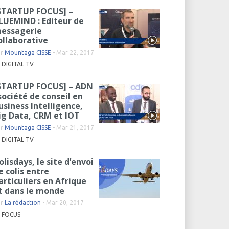
STARTUP FOCUS] –
LUEMIND : Editeur de
essagerie
ollaborative
ar
Mountaga CISSE
-
Mar 22, 2017
DIGITAL TV
STARTUP FOCUS] – ADN
 société de conseil en
usiness Intelligence,
ig Data, CRM et IOT
ar
Mountaga CISSE
-
Mar 21, 2017
DIGITAL TV
olisdays, le site d’envoi
e colis entre
articuliers en Afrique
t dans le monde
ar
La rédaction
-
Mar 20, 2017
FOCUS