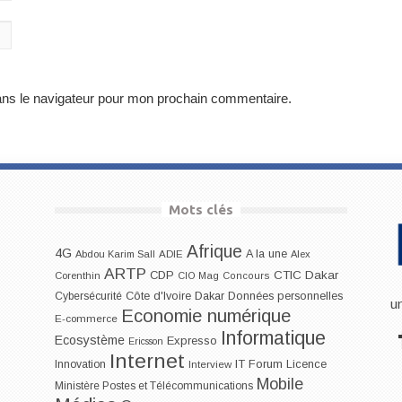
ans le navigateur pour mon prochain commentaire.
Mots clés
Afrique
4G
A la une
Abdou Karim Sall
ADIE
Alex
ARTP
CDP
CTIC Dakar
Corenthin
CIO Mag
Concours
Dakar
Cybersécurité
Côte d'Ivoire
Données personnelles
u
Economie numérique
E-commerce
Informatique
Ecosystème
Expresso
Ericsson
Internet
IT Forum
Innovation
Licence
Interview
Mobile
Ministère Postes et Télécommunications