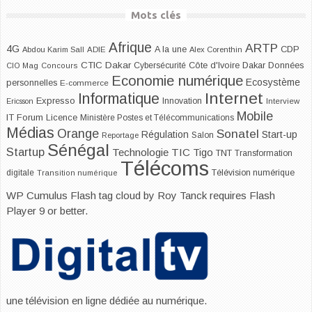
Mots clés
Afrique
ARTP
4G
CDP
A la une
Abdou Karim Sall
ADIE
Alex Corenthin
CTIC Dakar
Dakar
Cybersécurité
Côte d'Ivoire
Données
CIO Mag
Concours
Economie numérique
Ecosystème
personnelles
E-commerce
Internet
Informatique
Expresso
Innovation
Ericsson
Interview
Mobile
IT Forum
Licence
Ministère Postes et Télécommunications
Médias
Orange
Sonatel
Start-up
Régulation
Salon
Reportage
Sénégal
Startup
Technologie
TIC
Tigo
TNT
Transformation
Télécoms
digitale
Télévision numérique
Transition numérique
WP Cumulus Flash tag cloud by
Roy Tanck
requires
Flash
Player
9 or better.
une télévision en ligne dédiée au numérique.