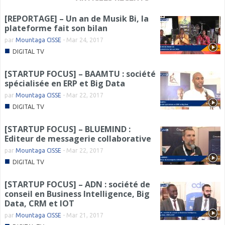
[REPORTAGE] – Un an de Musik Bi, la
plateforme fait son bilan
par
Mountaga CISSE
-
Mar 24, 2017
■
DIGITAL TV
[STARTUP FOCUS] – BAAMTU : société
spécialisée en ERP et Big Data
par
Mountaga CISSE
-
Mar 22, 2017
■
DIGITAL TV
[STARTUP FOCUS] – BLUEMIND :
Editeur de messagerie collaborative
par
Mountaga CISSE
-
Mar 22, 2017
■
DIGITAL TV
[STARTUP FOCUS] – ADN : société de
conseil en Business Intelligence, Big
Data, CRM et IOT
par
Mountaga CISSE
-
Mar 21, 2017