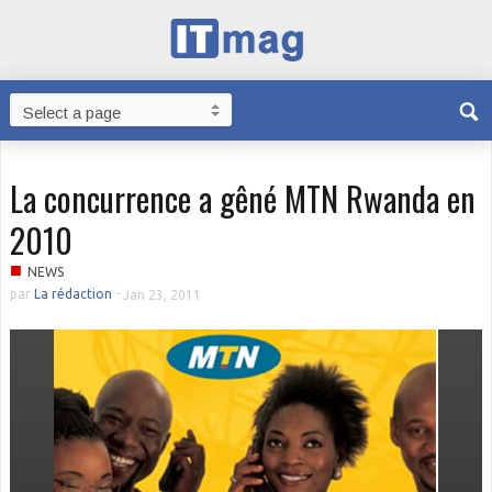
La concurrence a gêné MTN Rwanda en
2010
■
NEWS
par
La rédaction
-
Jan 23, 2011