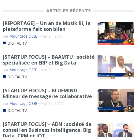
ARTICLES RÉCENTS
[REPORTAGE] – Un an de Musik Bi, la
plateforme fait son bilan
par
Mountaga CISSE
-
Mar 24, 2017
■
DIGITAL TV
[STARTUP FOCUS] – BAAMTU : société
spécialisée en ERP et Big Data
par
Mountaga CISSE
-
Mar 22, 2017
■
DIGITAL TV
[STARTUP FOCUS] – BLUEMIND :
Editeur de messagerie collaborative
par
Mountaga CISSE
-
Mar 22, 2017
■
DIGITAL TV
[STARTUP FOCUS] – ADN : société de
conseil en Business Intelligence, Big
Data, CRM et IOT