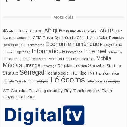
Mots clés
Afrique
ARTP
4G
CDP
A la une
Abdou Karim Sall
ADIE
Alex Corenthin
CTIC Dakar
Dakar
Cybersécurité
Côte d'Ivoire
Données
CIO Mag
Concours
Economie numérique
Ecosystème
personnelles
E-commerce
Internet
Informatique
Expresso
Innovation
Ericsson
Interview
Mobile
IT Forum
Licence
Ministère Postes et Télécommunications
Médias
Orange
Sonatel
Start-up
Régulation
Salon
Reportage
Sénégal
Startup
Technologie
TIC
Tigo
TNT
Transformation
Télécoms
digitale
Télévision numérique
Transition numérique
WP Cumulus Flash tag cloud by
Roy Tanck
requires
Flash
Player
9 or better.