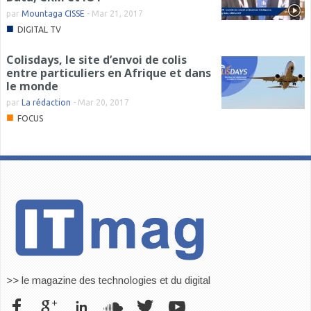
par
Mountaga CISSE
-
Mar 21, 2017
■
DIGITAL TV
Colisdays, le site d’envoi de colis
entre particuliers en Afrique et dans
le monde
par
La rédaction
-
Mar 20, 2017
■
FOCUS
>> le magazine des technologies et du digital