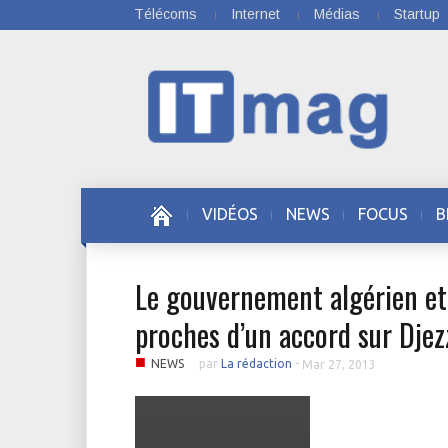
Télécoms
Internet
Médias
Startup
VIDÉOS
NEWS
FOCUS
B
Le gouvernement algérien et
proches d’un accord sur Djez
■
NEWS
par
La rédaction
-
Mar 27, 2013