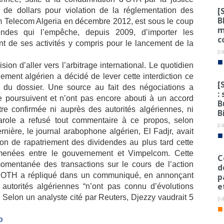
[
de dollars pour violation de la réglementation des
B
 Telecom Algeria en décembre 2012, est sous le coup
m
dendes qui l’empêche, depuis 2009, d’importer les
c
 de ses activités y compris pour le lancement de la
p
■
on d’aller vers l’arbitrage international. Le quotidien
ment algérien a décidé de lever cette interdiction ce
[
 du dossier. Une source au fait des négociations a
:
e poursuivent et n’ont pas encore abouti à un accord
B
être confirmée ni auprès des autorités algériennes, ni
B
role a refusé tout commentaire à ce propos, selon
p
rnière, le journal arabophone algérien, El Fadjr, avait
■
ction de rapatriement des dividendes au plus tard cette
 menées entre le gouvernement et Vimpelcom. Cette
C
mentanée des transactions sur le cours de l’action
d
. OTH a répliqué dans un communiqué, en annonçant
p
e
autorités algériennes “n’ont pas connu d’évolutions
. Selon un analyste cité par Reuters, Djezzy vaudrait 5
p
■
o