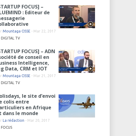
STARTUP FOCUS] –
LUEMIND : Editeur de
essagerie
ollaborative
ar
Mountaga CISSE
-
Mar 22, 2017
DIGITAL TV
STARTUP FOCUS] – ADN
 société de conseil en
usiness Intelligence,
ig Data, CRM et IOT
ar
Mountaga CISSE
-
Mar 21, 2017
DIGITAL TV
olisdays, le site d’envoi
e colis entre
articuliers en Afrique
t dans le monde
ar
La rédaction
-
Mar 20, 2017
FOCUS