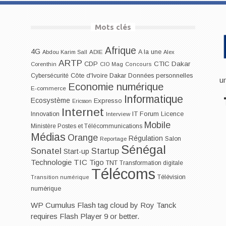
Mots clés
Afrique
4G
A la une
Abdou Karim Sall
ADIE
Alex
ARTP
CDP
CTIC Dakar
Corenthin
CIO Mag
Concours
Dakar
Cybersécurité
Côte d'Ivoire
Données personnelles
u
Economie numérique
E-commerce
Informatique
Ecosystème
Expresso
Ericsson
Internet
IT Forum
Innovation
Licence
Interview
Mobile
Ministère Postes et Télécommunications
Médias
Orange
Régulation
Salon
Reportage
Sénégal
Sonatel
Startup
Start-up
Technologie
TIC
Tigo
TNT
Transformation digitale
Télécoms
Télévision
Transition numérique
numérique
WP Cumulus Flash tag cloud by
Roy Tanck
requires
Flash Player
9 or better.