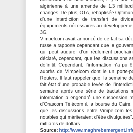
algérienne à une amende de 1,3 milliard 
changes. De plus, OTA, rebaptisée Optimum
d’une interdiction de transfert de divi
équipements nécessaires au développement
3G.
Vimpelcom avait annoncé de ce fait sa décisi
russe a rapporté cependant que le gouverne
qui peut augurer d’un règlement prochain
déclaré, cependant, que les discussions s
définitif. Cependant, l’information n’a pu 
auprès de Vimpelcom dont le un porte-pa
Reuters. Il faut rappeler que, la semaine de
fait état d’une probable levée de l’interdi
semaine après une série de tractations
information a engendré une suspension mo
d’Orascom Télécom à la bourse du Caire
que les discussions entre Vimpelcom les 
notables qui mériteraient d’être divulguées”
milliards de dollars.
Source:
http://www.maghrebemergent.inf