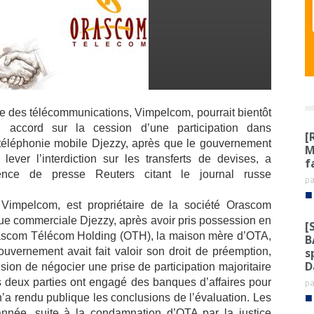
e des télécommunications, Vimpelcom, pourrait bientôt
 accord sur la cession d’une participation dans
[
 téléphonie mobile Djezzy, après que le gouvernement
M
 lever l’interdiction sur les transferts de devises, a
f
gence de presse Reuters citant le journal russe
p
■
Vimpelcom, est propriétaire de la société Orascom
que commerciale Djezzy, après avoir pris possession en
[
Orascom Télécom Holding (OTH), la maison mère d’OTA,
B
s
ouvernement avait fait valoir son droit de préemption,
D
ion de négocier une prise de participation majoritaire
es deux parties ont engagé des banques d’affaires pour
p
■
n’a rendu publique les conclusions de l’évaluation. Les
année, suite à la condamnation d’OTA par la justice