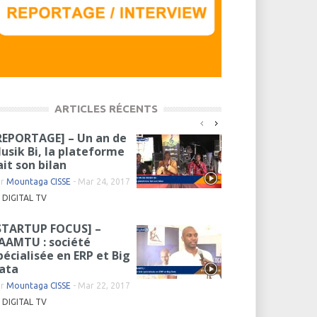
ARTICLES RÉCENTS
REPORTAGE] – Un an de
usik Bi, la plateforme
ait son bilan
ar
Mountaga CISSE
-
Mar 24, 2017
DIGITAL TV
STARTUP FOCUS] –
AAMTU : société
pécialisée en ERP et Big
ata
ar
Mountaga CISSE
-
Mar 22, 2017
DIGITAL TV