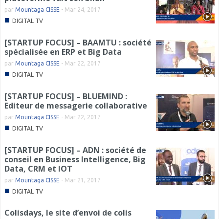
par
Mountaga CISSE
-
Mar 24, 2017
■
DIGITAL TV
[STARTUP FOCUS] – BAAMTU : société
spécialisée en ERP et Big Data
par
Mountaga CISSE
-
Mar 22, 2017
■
DIGITAL TV
[STARTUP FOCUS] – BLUEMIND :
Editeur de messagerie collaborative
par
Mountaga CISSE
-
Mar 22, 2017
■
DIGITAL TV
[STARTUP FOCUS] – ADN : société de
conseil en Business Intelligence, Big
Data, CRM et IOT
par
Mountaga CISSE
-
Mar 21, 2017
■
DIGITAL TV
Colisdays, le site d’envoi de colis