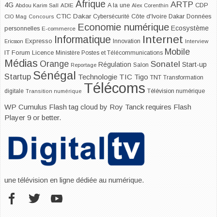
Afrique
ARTP
4G
CDP
A la une
Abdou Karim Sall
ADIE
Alex Corenthin
CTIC Dakar
Dakar
Cybersécurité
Côte d'Ivoire
Données
CIO Mag
Concours
Economie numérique
Ecosystème
personnelles
E-commerce
Internet
Informatique
Expresso
Innovation
Ericsson
Interview
Mobile
IT Forum
Licence
Ministère Postes et Télécommunications
Médias
Orange
Sonatel
Start-up
Régulation
Salon
Reportage
Sénégal
Startup
Technologie
TIC
Tigo
TNT
Transformation
Télécoms
digitale
Télévision numérique
Transition numérique
WP Cumulus Flash tag cloud by
Roy Tanck
requires
Flash
Player
9 or better.
une télévision en ligne dédiée au numérique.