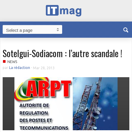
Sotelgui-Sodiacom : l’autre scandale !
■
NEWS
par
La rédaction
-
Mar 28, 2013