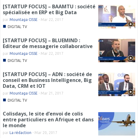
[STARTUP FOCUS] – BAAMTU : société
spécialisée en ERP et Big Data
par
Mountaga CISSE
-
Mar 22, 2017
■
DIGITAL TV
[STARTUP FOCUS] – BLUEMIND :
Editeur de messagerie collaborative
par
Mountaga CISSE
-
Mar 22, 2017
■
DIGITAL TV
[STARTUP FOCUS] – ADN : société de
conseil en Business Intelligence, Big
Data, CRM et IOT
par
Mountaga CISSE
-
Mar 21, 2017
■
DIGITAL TV
Colisdays, le site d’envoi de colis
entre particuliers en Afrique et dans
le monde
par
La rédaction
-
Mar 20, 2017