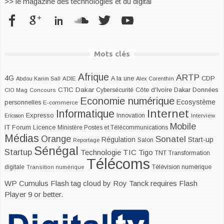
>> le magazine des technologies et du digital
Mots clés
Afrique
ARTP
4G
CDP
A la une
Abdou Karim Sall
ADIE
Alex Corenthin
CTIC Dakar
Dakar
Cybersécurité
Côte d'Ivoire
Données
CIO Mag
Concours
Economie numérique
Ecosystème
personnelles
E-commerce
Internet
Informatique
Expresso
Innovation
Ericsson
Interview
Mobile
IT Forum
Licence
Ministère Postes et Télécommunications
Médias
Orange
Sonatel
Start-up
Régulation
Salon
Reportage
Sénégal
Startup
Technologie
TIC
Tigo
TNT
Transformation
Télécoms
digitale
Télévision numérique
Transition numérique
WP Cumulus Flash tag cloud by
Roy Tanck
requires
Flash
Player
9 or better.