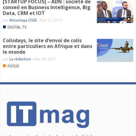
[STARTUP FOCUS] – ADN : société de
conseil en Business Intelligence, Big
Data, CRM et IOT
par
Mountaga CISSE
-
Mar 21, 2017
■
DIGITAL TV
Colisdays, le site d’envoi de colis
entre particuliers en Afrique et dans
le monde
par
La rédaction
-
Mar 20, 2017
■
FOCUS