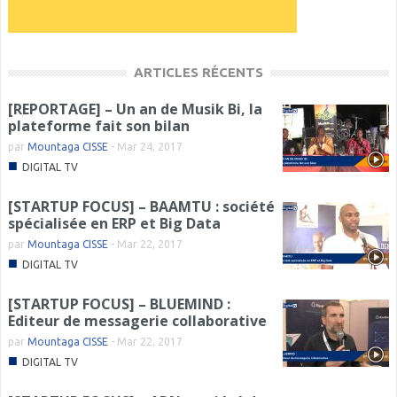
ARTICLES RÉCENTS
[REPORTAGE] – Un an de Musik Bi, la
plateforme fait son bilan
par
Mountaga CISSE
-
Mar 24, 2017
■
DIGITAL TV
[STARTUP FOCUS] – BAAMTU : société
spécialisée en ERP et Big Data
par
Mountaga CISSE
-
Mar 22, 2017
■
DIGITAL TV
[STARTUP FOCUS] – BLUEMIND :
Editeur de messagerie collaborative
par
Mountaga CISSE
-
Mar 22, 2017
■
DIGITAL TV