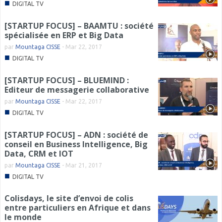
■
DIGITAL TV
[STARTUP FOCUS] – BAAMTU : société
spécialisée en ERP et Big Data
par
Mountaga CISSE
-
Mar 22, 2017
■
DIGITAL TV
[STARTUP FOCUS] – BLUEMIND :
Editeur de messagerie collaborative
par
Mountaga CISSE
-
Mar 22, 2017
■
DIGITAL TV
[STARTUP FOCUS] – ADN : société de
conseil en Business Intelligence, Big
Data, CRM et IOT
par
Mountaga CISSE
-
Mar 21, 2017
■
DIGITAL TV
Colisdays, le site d’envoi de colis
entre particuliers en Afrique et dans
le monde