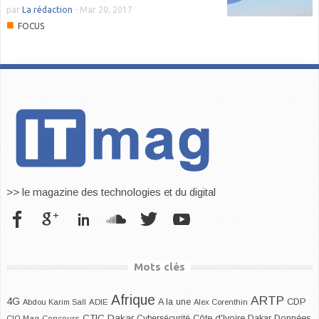
par
La rédaction
-
Mar 20, 2017
■
FOCUS
>> le magazine des technologies et du digital
Mots clés
Afrique
ARTP
4G
CDP
A la une
Abdou Karim Sall
ADIE
Alex Corenthin
CTIC Dakar
Dakar
Cybersécurité
Côte d'Ivoire
Données
CIO Mag
Concours