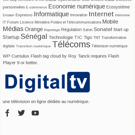
Economie numérique
Ecosystème
personnelles
E-commerce
Internet
Informatique
Expresso
Innovation
Ericsson
Interview
Mobile
IT Forum
Licence
Ministère Postes et Télécommunications
Médias
Orange
Sonatel
Start-up
Régulation
Salon
Reportage
Sénégal
Startup
Technologie
TIC
Tigo
TNT
Transformation
Télécoms
digitale
Télévision numérique
Transition numérique
WP Cumulus Flash tag cloud by
Roy Tanck
requires
Flash
Player
9 or better.
une télévision en ligne dédiée au numérique.