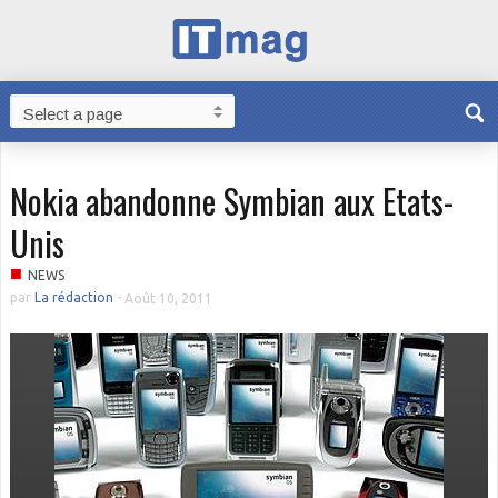
Nokia abandonne Symbian aux Etats-
Unis
■
NEWS
par
La rédaction
-
Août 10, 2011