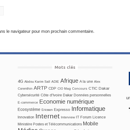
ans le navigateur pour mon prochain commentaire.
Mots clés
Afrique
4G
A la une
Abdou Karim Sall
ADIE
Alex
ARTP
CDP
CTIC Dakar
Corenthin
CIO Mag
Concours
Dakar
Cybersécurité
Côte d'Ivoire
Données personnelles
u
Economie numérique
E-commerce
Informatique
Ecosystème
Expresso
Ericsson
Internet
IT Forum
Innovation
Licence
Interview
Mobile
Ministère Postes et Télécommunications