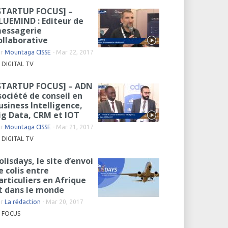
STARTUP FOCUS] –
LUEMIND : Editeur de
essagerie
ollaborative
ar
Mountaga CISSE
-
Mar 22, 2017
DIGITAL TV
STARTUP FOCUS] – ADN
 société de conseil en
usiness Intelligence,
ig Data, CRM et IOT
ar
Mountaga CISSE
-
Mar 21, 2017
DIGITAL TV
olisdays, le site d’envoi
e colis entre
articuliers en Afrique
t dans le monde
ar
La rédaction
-
Mar 20, 2017
FOCUS