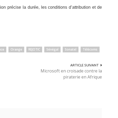
on précise la durée, les conditions d’attribution et de
nce
Orange
REJOTIC
Sénégal
Sonatel
Télécoms
ARTICLE SUIVANT
Microsoft en croisade contre la
piraterie en Afrique