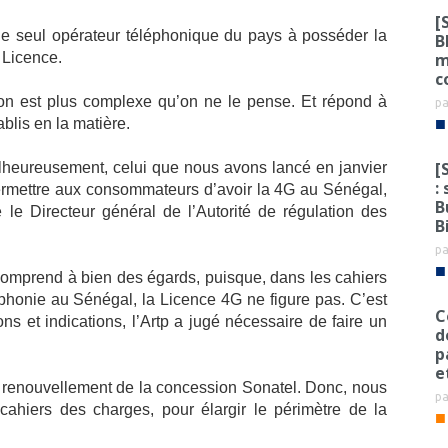
[
 le seul opérateur téléphonique du pays à posséder la
B
m
a Licence.
c
bution est plus complexe qu’on ne le pense. Et répond à
p
■
blis en la matière.
[
Malheureusement, celui que nous avons lancé en janvier
:
t permettre aux consommateurs d’avoir la 4G au Sénégal,
B
 le Directeur général de l’Autorité de régulation des
B
p
■
e comprend à bien des égards, puisque, dans les cahiers
phonie au Sénégal, la Licence 4G ne figure pas. C’est
C
ons et indications, l’Artp a jugé nécessaire de faire un
d
p
e
 renouvellement de la concession Sonatel. Donc, nous
p
cahiers des charges, pour élargir le périmètre de la
■