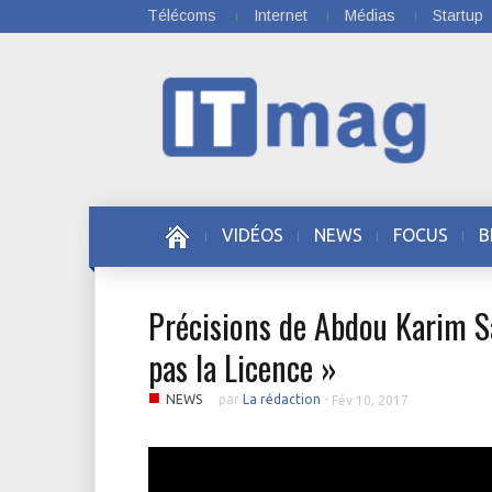
Télécoms
Internet
Médias
Startup
VIDÉOS
NEWS
FOCUS
B
Précisions de Abdou Karim Sal
pas la Licence »
■
NEWS
par
La rédaction
-
Fév 10, 2017