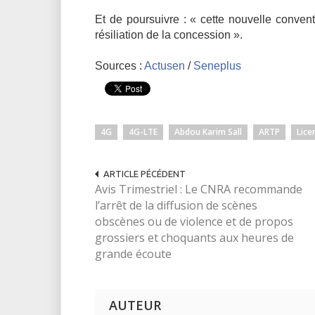
Et de poursuivre : « cette nouvelle conventi
résiliation de la concession ».
Sources :
Actusen
/
Seneplus
4G
4G-LTE
Abdou Karim Sall
ARTP
Lice
ARTICLE PÉCÉDENT
Avis Trimestriel : Le CNRA recommande
l’arrêt de la diffusion de scènes
obscènes ou de violence et de propos
grossiers et choquants aux heures de
grande écoute
AUTEUR