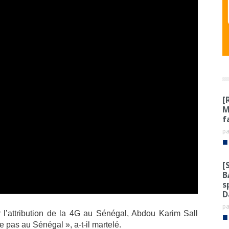
[
M
f
p
■
[
B
s
D
p
ur l’attribution de la 4G au Sénégal, Abdou Karim Sall
■
e pas au Sénégal », a-t-il martelé.