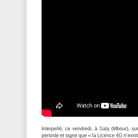
Interpellé, ce vendredi, à Saly (Mbour), s
persiste et signe que « la Licence 4G n’exist