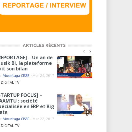
ARTICLES RÉCENTS
REPORTAGE] – Un an de
usik Bi, la plateforme
ait son bilan
ar
Mountaga CISSE
-
Mar 24, 2017
DIGITAL TV
STARTUP FOCUS] –
AAMTU : société
pécialisée en ERP et Big
ata
ar
Mountaga CISSE
-
Mar 22, 2017
DIGITAL TV