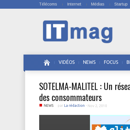
Télécoms
Internet
Médias
Startup
VIDÉOS
NEWS
FOCUS
B
SOTELMA-MALITEL : Un réseau
des consommateurs
■
NEWS
par
La rédaction
-
Nov 2, 2010