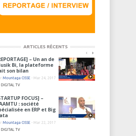
ARTICLES RÉCENTS
REPORTAGE] – Un an de
usik Bi, la plateforme
ait son bilan
ar
Mountaga CISSE
-
Mar 24, 2017
DIGITAL TV
STARTUP FOCUS] –
AAMTU : société
pécialisée en ERP et Big
ata
ar
Mountaga CISSE
-
Mar 22, 2017
DIGITAL TV