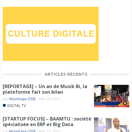
ARTICLES RÉCENTS
[REPORTAGE] – Un an de Musik Bi, la
plateforme fait son bilan
par
Mountaga CISSE
-
Mar 24, 2017
■
DIGITAL TV
[STARTUP FOCUS] – BAAMTU : société
spécialisée en ERP et Big Data
par
Mountaga CISSE
-
Mar 22, 2017