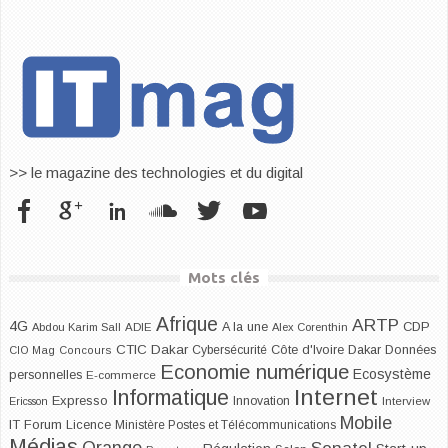
>> le magazine des technologies et du digital
Mots clés
Afrique
ARTP
4G
CDP
A la une
Abdou Karim Sall
ADIE
Alex Corenthin
CTIC Dakar
Dakar
Cybersécurité
Côte d'Ivoire
Données
CIO Mag
Concours
Economie numérique
Ecosystème
personnelles
E-commerce
Internet
Informatique
Expresso
Innovation
Ericsson
Interview
Mobile
IT Forum
Licence
Ministère Postes et Télécommunications
Médias