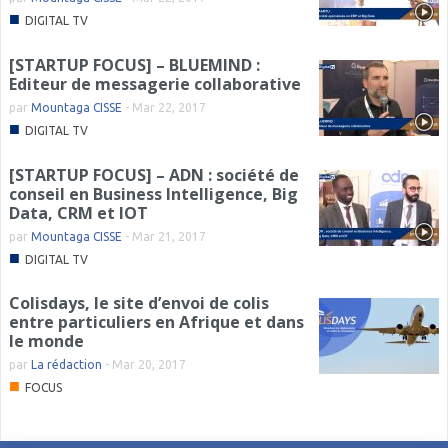
■
DIGITAL TV
[STARTUP FOCUS] – BLUEMIND :
Editeur de messagerie collaborative
par
Mountaga CISSE
-
Mar 22, 2017
■
DIGITAL TV
[STARTUP FOCUS] – ADN : société de
conseil en Business Intelligence, Big
Data, CRM et IOT
par
Mountaga CISSE
-
Mar 21, 2017
■
DIGITAL TV
Colisdays, le site d’envoi de colis
entre particuliers en Afrique et dans
le monde
par
La rédaction
-
Mar 20, 2017
■
FOCUS