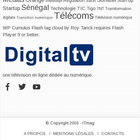
Orange
Sonatel
Start-up
Régulation
Salon
Reportage
Sénégal
Startup
Technologie
TIC
Tigo
TNT
Transformation
Télécoms
digitale
Télévision numérique
Transition numérique
WP Cumulus Flash tag cloud by
Roy Tanck
requires
Flash
Player
9 or better.
une télévision en ligne dédiée au numérique.
© Copyright 2016 - ITmag
A PROPOS
MENTIONS LÉGALES
CONTACTS